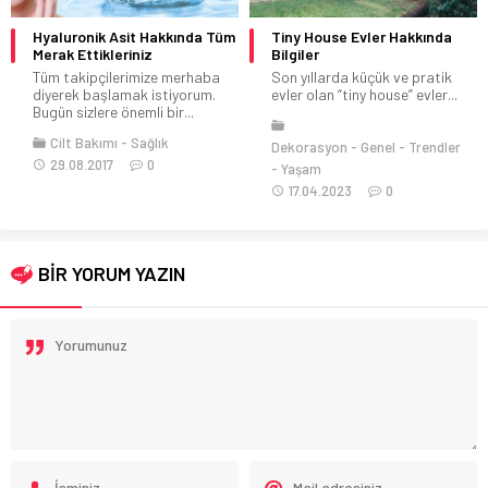
Hyaluronik Asit Hakkında Tüm
Tiny House Evler Hakkında
Merak Ettikleriniz
Bilgiler
Tüm takipçilerimize merhaba
Son yıllarda küçük ve pratik
diyerek başlamak istiyorum.
evler olan “tiny house” evler...
Bugün sizlere önemli bir...
Cilt Bakımı
Sağlık
Dekorasyon
Genel
Trendler
29.08.2017
0
Yaşam
17.04.2023
0
BİR YORUM YAZIN