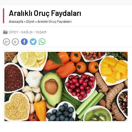
Aralıklı Oruç Faydaları
Anasayfa
»
Diyet
»
Aralıklı Oruç Faydaları
DIYET
SAĞLIK
YAŞAM
A
A
+
-