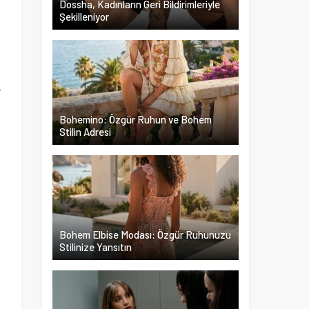
Dossha, Kadınların Geri Bildirimleriyle
Şekilleniyor
n
a
a
r
,
Bohemino: Özgür Ruhun ve Bohem
a
Stilin Adresi
z
Bohem Elbise Modası: Özgür Ruhunuzu
Stilinize Yansıtın