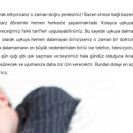
erak ediyorsanız o zaman doğru yerdesiniz! Bazen strese bağlı baze
u tarz dönemler hemen herkeste yaşanmaktadır. Kolayca uykuy
eceğimiz farklı tarifleri uygulayabilirsiniz. Bu sayede uykuya dalm
nel olarak uykuya hemen dalamayan birisiyseniz o zaman bir dokto
ya dalamamanın en büyük nedenlerinden birisi ise telefon, televizyon
n gün ışığı gibi ışık saçması ve beynimizi hala gündüz olduğuna ikn
şünecek ve uyumanıza daha zor izin verecektir. Bundan dolayı en a
iriz.