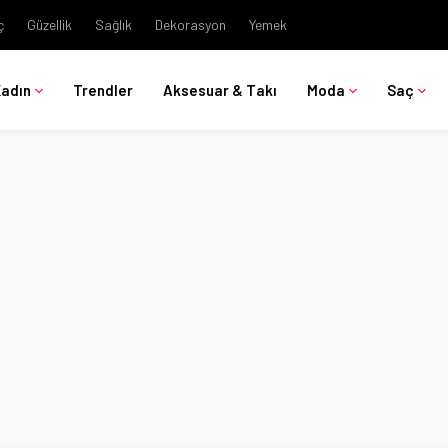
ç
Güzellik
Sağlık
Dekorasyon
Yemek
Kadın
Trendler
Aksesuar & Takı
Moda
Saç