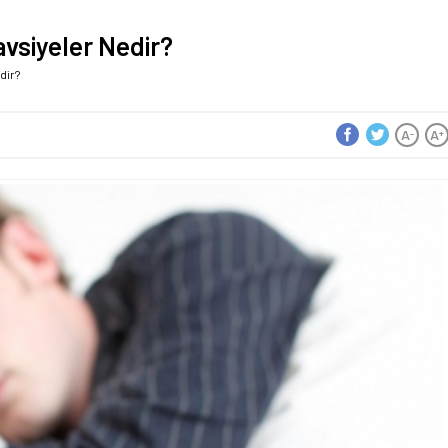
avsiyeler Nedir?
dir?
A
A
-
+