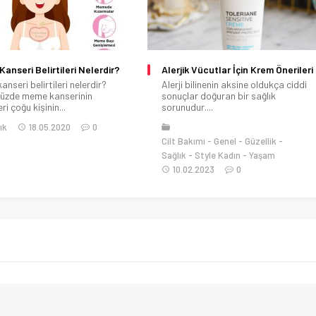
anseri Belirtileri Nelerdir?
Alerjik Vücutlar İçin Krem Önerileri
nseri belirtileri nelerdir?
Alerji bilinenin aksine oldukça ciddi
üzde meme kanserinin
sonuçlar doğuran bir sağlık
eri çoğu kişinin...
sorunudur....
ık
18.05.2020
0
Cilt Bakımı
Genel
Güzellik
Sağlık
Style Kadın
Yaşam
10.02.2023
0