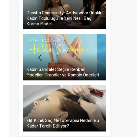
Dossha Community: Activewear Odaklı
Kadın Topluluğu ile Yeni Nesil Bağ
Kurma Modeli
Kadın Sandalet Seçim Rehberi:
Modeller, Trendler ve Kombin Önerileri
m
ı
u
a
Elit Klinik Saç Mezoterapisi Neden Bu
.
Kadar Tercih Ediliyor?