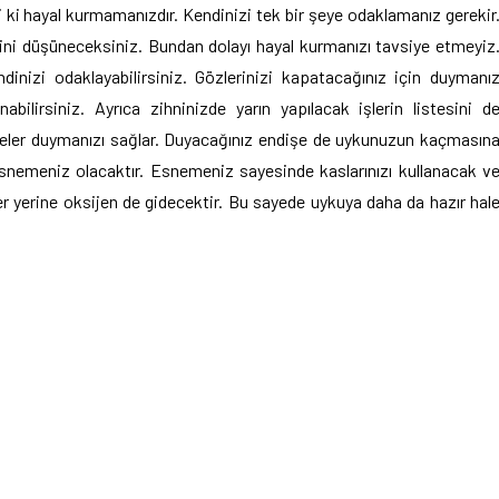
ii ki hayal kurmamanızdır. Kendinizi tek bir şeye odaklamanız gerekir
isini düşüneceksiniz. Bundan dolayı hayal kurmanızı tavsiye etmeyiz
dinizi odaklayabilirsiniz. Gözlerinizi kapatacağınız için duymanı
abilirsiniz. Ayrıca zihninizde yarın yapılacak işlerin listesini d
işeler duymanızı sağlar. Duyacağınız endişe de uykunuzun kaçmasın
esnemeniz olacaktır. Esnemeniz sayesinde kaslarınızı kullanacak v
r yerine oksijen de gidecektir. Bu sayede uykuya daha da hazır hal