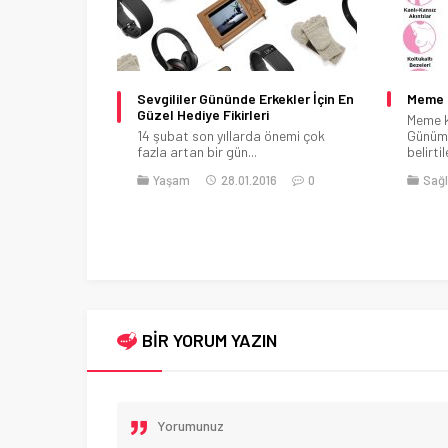
li Tavsiyeler
Sevgililer Gününde Erkekler İçin En
Meme K
Güzel Hediye Fikirleri
Meme ka
 tavsiyeler
14 şubat son yıllarda önemi çok
Günüm
anız o zaman...
fazla artan bir gün...
belirtil
12.07.2021
Yaşam
28.01.2016
0
Sağl
BİR YORUM YAZIN