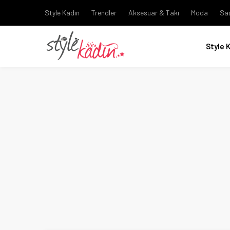
Style Kadın
Trendler
Aksesuar & Takı
Moda
Sa
Style 