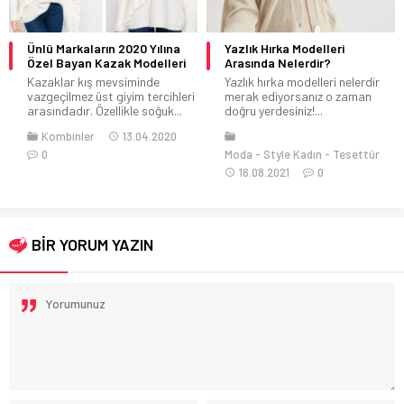
Yazlık Hırka Modelleri
Mint Yeşili ile Yapılan
Arasında Nelerdir?
Kombinler Nelerdir?
Yazlık hırka modelleri nelerdir
Mint yeşili ile yapılan kombinler
merak ediyorsanız o zaman
nelerdir merak ediyorsanız o
doğru yerdesiniz!...
zaman...
Moda
Style Kadın
Tesettür
Kombinler
Moda
Style
16.08.2021
0
Kadın
Tesettür
22.09.2021
0
BİR YORUM YAZIN