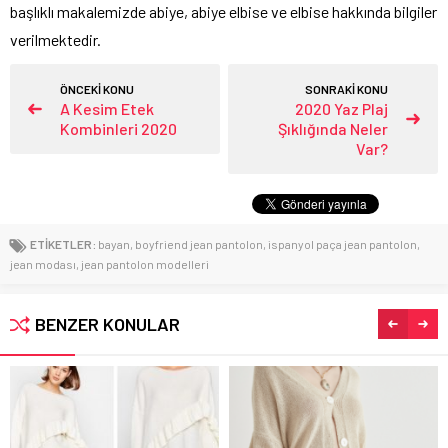
başlıklı makalemizde abiye, abiye elbise ve elbise hakkında bilgiler
verilmektedir.
ÖNCEKİ KONU
SONRAKİ KONU
A Kesim Etek
2020 Yaz Plaj
Kombinleri 2020
Şıklığında Neler
Var?
ETİKETLER:
bayan
,
boyfriend jean pantolon
,
ispanyol paça jean pantolon
,
jean modası
,
jean pantolon modelleri
BENZER KONULAR