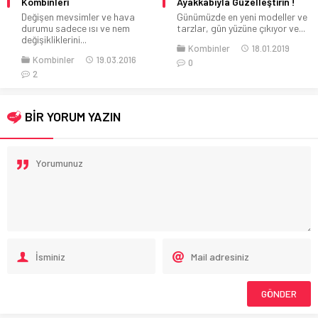
Ayakkabıyla Güzelleştirin !
Kot etek her sene moda olan ve
Günümüzde en yeni modeller ve
modası asla geçmeyen...
tarzlar, gün yüzüne çıkıyor ve...
Kombinler
07.04.2020
Kombinler
18.01.2019
0
0
BİR YORUM YAZIN