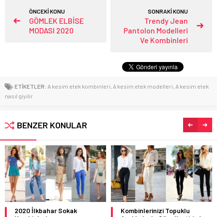
ÖNCEKİ KONU
SONRAKİ KONU
GÖMLEK ELBİSE
Trendy Jean
MODASI 2020
Pantolon Modelleri
Ve Kombinleri
ETİKETLER:
A kesim etek kombinleri
,
A kesim etek modelleri
,
A kesim etek
nasıl giyilir
BENZER KONULAR
Kombinlerinizi Topuklu
Yırtmaçlı Kot Etek Kombinleri