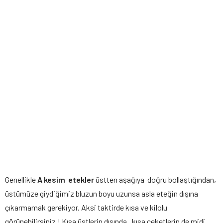
Genellikle
A kesim etekler
üstten aşağıya doğru bollaştığından,
üstümüze giydiğimiz bluzun boyu uzunsa asla eteğin dışına
çıkarmamak gerekiyor. Aksi taktirde kısa ve kilolu
görünebilirsiniz ! Kısa üstlerin dışında , kısa ceketlerin de midi