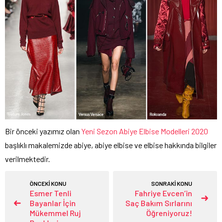
Bir önceki yazımız olan
Yeni Sezon Abiye Elbise Modelleri 2020
başlıklı makalemizde abiye, abiye elbise ve elbise hakkında bilgiler
verilmektedir.
ÖNCEKİ KONU
SONRAKİ KONU
Esmer Tenli
Fahriye Evcen’in
Bayanlar İçin
Saç Bakım Sırlarını
Mükemmel Ruj
Öğreniyoruz!