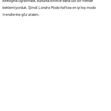
kırıklığına uğratmadı, bununla birlikte daha üst bir trende
beklemiyorduk. Şimdi
Londra Moda haftası en iyi kış moda
trendleri
ne göz atalım.