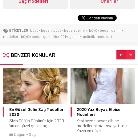
Saç Modelleri
Önerileri
ETİKETLER:
büyük beden
,
büyük beden gelinlik
,
büyük beden gelinlik
modelleri
,
büyük beden gelinlikler 2014
,
gelinlik
,
gelinlik modelleri
BENZER KONULAR
En Güzel Gelin Saç Modelleri
2020 Yaz Beyaz Elbise
2020
Modelleri
Sizin Düğün Gününüz için 2020
Yeni sezon beyaz elbise
‘un en güzel gelin saç...
modellerini masaya yatırdık!
Yazın en güzel...
Düğün
Saç