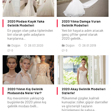
2020 Modası Kayık Yaka
2020 Yılına Damga Vuran
Gelinlik Modelleri
Gelinlik Modelleri
En yaygın olan yaka tiplerinden
Yeni bir hayata adım atacak
biri olarak gelin adayların
genç çiftler genel olarak
karşılarına...
2020 gelinlik...
Düğün
26.03.2020
Düğün
26.01.2019
0
0
2020 Yılının Kış Gelinlik
2020 Akay Gelinlik Modelleri
Modasında Neler Var?
Sizlerle!
Kış mevsiminin yaklaştığı
Mükemmel çizgiler,kaliteli
bugünlerde 2020 yılının kış
kumaşlar,tüller,güpür danteller
gelinlik modası belli...
ve gösterişli taşların
bütünlemesi ile şahısa...