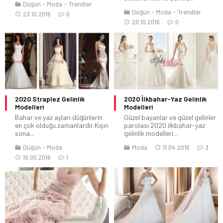
Düğün
Moda
Trendler
Düğün
Moda
Trendler
23.10.2016
0
20.10.2016
0
2020 Straplez Gelinlik
2020 İlkbahar-Yaz Gelinlik
Modelleri
Modelleri
Bahar ve yaz ayları düğünlerin
Güzel bayanlar ve güzel gelinler
en çok olduğu zamanlardır.Kışın
parolası 2020 ilkbahar-yaz
sona...
gelinlik modelleri...
Düğün
Moda
Moda
11.04.2016
3
16.05.2016
1