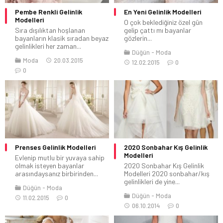
Pembe Renkli Gelinlik
En Yeni Gelinlik Modelleri
Modelleri
O çok beklediğiniz özel gün
Sıra dışılıktan hoşlanan
gelip çattı mı bayanlar
bayanların klasik sıradan beyaz
gözlerin...
gelinlikleri her zaman...
Düğün
Moda
Moda
20.03.2015
12.02.2015
0
0
Prenses Gelinlik Modelleri
2020 Sonbahar Kış Gelinlik
Modelleri
Evlenip mutlu bir yuvaya sahip
olmak isteyen bayanlar
2020 Sonbahar Kış Gelinlik
arasındaysanız birbirinden...
Modelleri 2020 sonbahar/kış
gelinlikleri de yine...
Düğün
Moda
Düğün
Moda
11.02.2015
0
06.10.2014
0