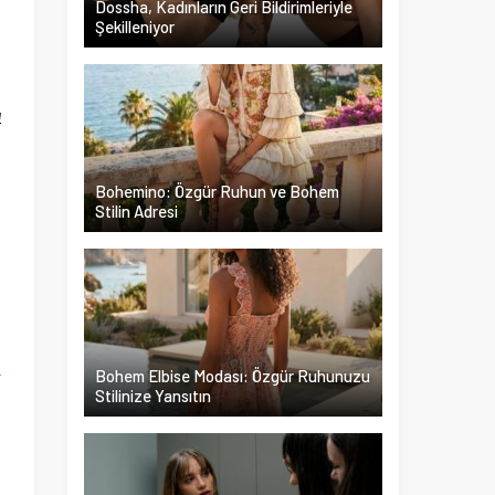
Dossha, Kadınların Geri Bildirimleriyle
Şekilleniyor
f
u
ı
i
m
Bohemino: Özgür Ruhun ve Bohem
n
Stilin Adresi
a
k
k
-
Bohem Elbise Modası: Özgür Ruhunuzu
Stilinize Yansıtın