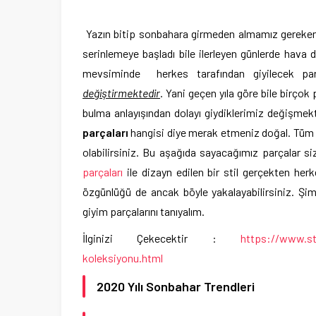
Yazın bitip sonbahara girmeden almamız gereken ö
serinlemeye başladı bile ilerleyen günlerde hav
mevsiminde herkes tarafından giyilecek parç
değiştirmektedir
. Yani geçen yıla göre bile birço
bulma anlayışından dolayı giydiklerimiz değişmekt
parçaları
hangisi diye merak etmeniz doğal. Tüm
olabilirsiniz. Bu aşağıda sayacağımız parçalar si
parçaları
ile dizayn edilen bir stil gerçekten herk
özgünlüğü de ancak böyle yakalayabilirsiniz. Şi
giyim parçalarını tanıyalım.
İlginizi Çekecektir :
https://www.style
koleksiyonu.html
2020 Yılı Sonbahar Trendleri