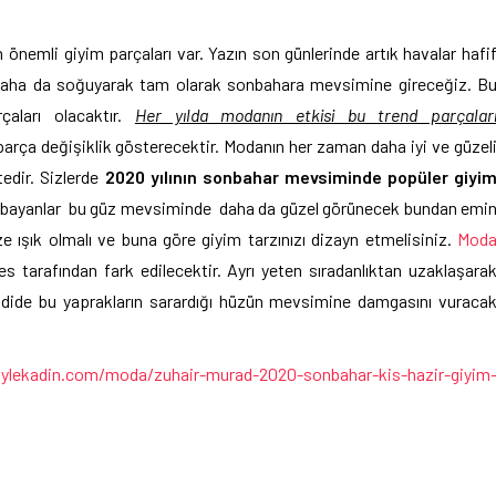
nemli giyim parçaları var. Yazın son günlerinde artık havalar hafi
a daha da soğuyarak tam olarak sonbahara mevsimine gireceğiz. B
aları olacaktır.
Her yılda modanın etkisi bu trend parçalar
k parça değişiklik gösterecektir. Modanın her zaman daha iyi ve güzel
edir. Sizlerde
2020 yılının sonbahar mevsiminde popüler giyi
 bayanlar bu güz mevsiminde daha da güzel görünecek bundan emi
ze ışık olmalı ve buna göre giyim tarzınızı dizayn etmelisiniz.
Mod
es tarafından fark edilecektir. Ayrı yeten sıradanlıktan uzaklaşara
mdide bu yaprakların sarardığı hüzün mevsimine damgasını vuraca
kadin.com/moda/zuhair-murad-2020-sonbahar-kis-hazir-giyim