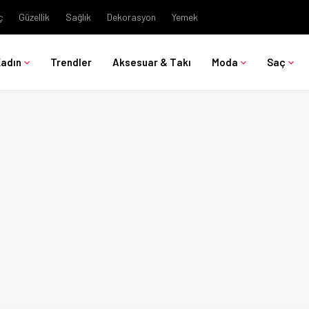
ç
Güzellik
Sağlık
Dekorasyon
Yemek
Kadın
Trendler
Aksesuar & Takı
Moda
Saç