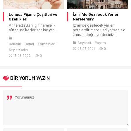
Lohusa Pijama Çeşitleri ve
İzmir’de Gezilecek Yerler
Özellikleri
Nerelerdir?
Anne adayları için hamilelik
İzmir’de gezilecek yerler
süreci ne kadar zor ise yeni...
nerelerdir merak ediyorsanız o
zaman doğru yerdesiniz!...
Seyahat
Yaşam
Gebelik
Genel
Kombinler
28.05.2021
0
Style Kadın
15.08.2022
0
BİR YORUM YAZIN