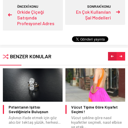
ÖNCEKİ KONU
SONRAKİ KONU
Orkide Çiçeği
En Çok Kullanılan
Satışında
Şal Modelleri
Profesyonel Adres
BENZER KONULAR
Pırlantanın Işıltısı
Vücut Tipine Göre Kıyafet
Sevdiğinizle Buluşsun
Seçimi !
Aşkınızı ifade etmek için göz
Vücut şekline göre nasıl
alıcı bir tektaş yüzük, herkesi...
kıyafetler seçmeli, nasıl elbise
ve etek...