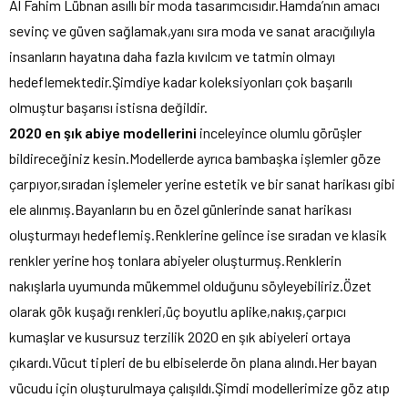
Al Fahim Lübnan asıllı bir moda tasarımcısıdır.Hamda’nın amacı
sevinç ve güven sağlamak,yanı sıra moda ve sanat aracığılıyla
insanların hayatına daha fazla kıvılcım ve tatmin olmayı
hedeflemektedir.Şimdiye kadar koleksiyonları çok başarılı
olmuştur başarısı istisna değildir.
2020 en şık abiye modellerini
inceleyince olumlu görüşler
bildireceğiniz kesin.Modellerde ayrıca bambaşka işlemler göze
çarpıyor,sıradan işlemeler yerine estetik ve bir sanat harikası gibi
ele alınmış.Bayanların bu en özel günlerinde sanat harikası
oluşturmayı hedeflemiş.Renklerine gelince ise sıradan ve klasik
renkler yerine hoş tonlara abiyeler oluşturmuş.Renklerin
nakışlarla uyumunda mükemmel olduğunu söyleyebiliriz.Özet
olarak gök kuşağı renkleri,üç boyutlu aplike,nakış,çarpıcı
kumaşlar ve kusursuz terzilik 2020 en şık abiyeleri ortaya
çıkardı.Vücut tipleri de bu elbiselerde ön plana alındı.Her bayan
vücudu için oluşturulmaya çalışıldı.Şimdi modellerimize göz atıp