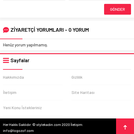
ZİYARETÇİ YORUMLARI - 0 YORUM
Henüz yorum yapılmamış.
Sayfalar
Hakkımızda
Gizlilik
İletişim
Site Haritası
Yeni Konu İstekleriniz
Her Hakkı Saklıdır. © stylekadin.com 2020 İletişim:
info@logozof.com