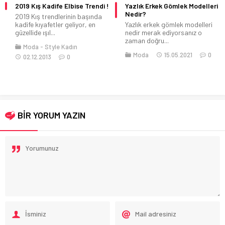
2019 Kış Kadife Elbise Trendi !
Yazlık Erkek Gömlek Modelleri
Nedir?
2019 Kış trendlerinin başında
kadife kıyafetler geliyor, en
Yazlık erkek gömlek modelleri
güzellide ışıl...
nedir merak ediyorsanız o
zaman doğru...
Moda
Style Kadın
Moda
15.05.2021
0
02.12.2013
0
BİR YORUM YAZIN