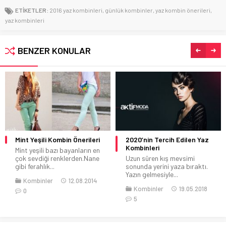
ETİKETLER:
2016 yaz kombinleri
,
günlük kombinler
,
yaz kombin önerileri
,
yaz kombinleri
BENZER KONULAR
in Önerileri
2020’nin Tercih Edilen Yaz
2020 Sonbahar K
Kombinleri
Herkes Size Hay
bayanların en
klerden.Nane
Uzun süren kış mevsimi
2020 Sonbahar
sonunda yerini yaza bıraktı.
Kombinlerinden E
Yazın gelmesiyle...
Sonbahar mevsimi
12.08.2014
giyeceğimim...
Kombinler
19.05.2018
Kombinler
5
0