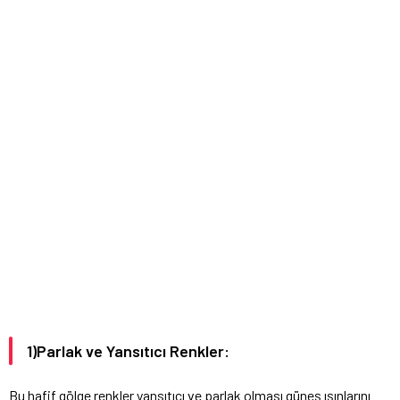
1)Parlak ve Yansıtıcı Renkler:
Bu hafif gölge renkler yansıtıcı ve parlak olması güneş ışınlarını