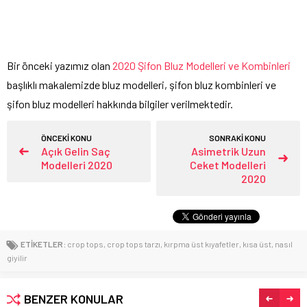
Bir önceki yazımız olan
2020 Şifon Bluz Modelleri ve Kombinleri
başlıklı makalemizde bluz modelleri, şifon bluz kombinleri ve
şifon bluz modelleri hakkında bilgiler verilmektedir.
ÖNCEKİ KONU
SONRAKİ KONU
Açık Gelin Saç
Asimetrik Uzun
Modelleri 2020
Ceket Modelleri
2020
ETİKETLER:
crop tops
,
crop tops tarzı
,
kırpma üst kıyafetler
,
kısa üst
,
nasıl
giyilir
BENZER KONULAR