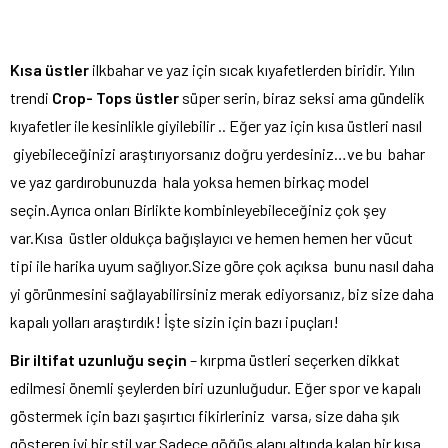
Kısa üstler
ilkbahar ve yaz için sıcak kıyafetlerden biridir. Yılın
trendi
Crop- Tops üstler
süper serin, biraz seksi ama gündelik
kıyafetler ile kesinlikle giyilebilir .. Eğer yaz için kısa üstleri nasıl
giyebileceğinizi araştırıyorsanız doğru yerdesiniz…ve bu bahar
ve yaz gardırobunuzda hala yoksa hemen birkaç model
seçin.Ayrıca onları Birlikte kombinleyebileceğiniz çok şey
var.Kısa üstler oldukça bağışlayıcı ve hemen hemen her vücut
tipi ile harika uyum sağlıyor.Size göre çok açıksa bunu nasıl daha
yi görünmesini sağlayabilirsiniz merak ediyorsanız, biz size daha
kapalı yolları araştırdık! İşte sizin için bazı ipuçları!
Bir iltifat uzunluğu seçin
– kırpma üstleri seçerken dikkat
edilmesi önemli şeylerden biri uzunluğudur. Eğer spor ve kapalı
göstermek için bazı şaşırtıcı fikirleriniz varsa, size daha şık
gösteren iyi bir stil var.Sadece göğüs alanı altında kalan bir kısa