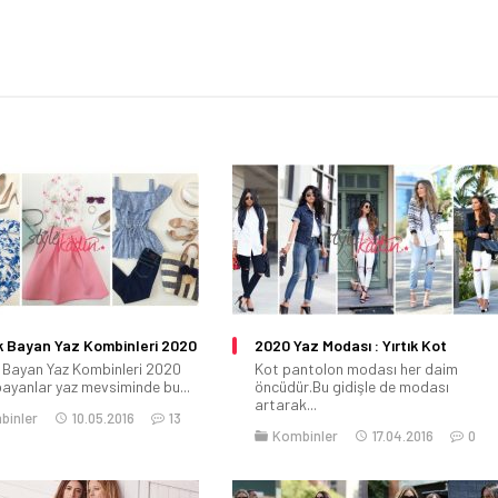
 Bayan Yaz Kombinleri 2020
2020 Yaz Modası : Yırtık Kot
 Bayan Yaz Kombinleri 2020
Kot pantolon modası her daim
bayanlar yaz mevsiminde bu...
öncüdür.Bu gidişle de modası
artarak...
binler
10.05.2016
13
Kombinler
17.04.2016
0