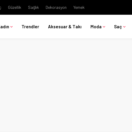
ç
Güzellik
Sağlık
Dekorasyon
Yemek
Kadın
Trendler
Aksesuar & Takı
Moda
Saç