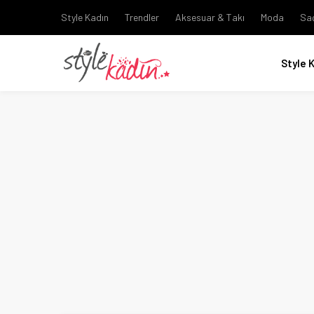
Style Kadın
Trendler
Aksesuar & Takı
Moda
Sa
Style 