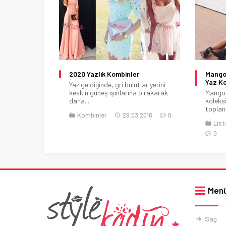
2020 Yazlık Kombinler
Mango
Yaz K
Yaz geldiğinde, gri bulutlar yerini
keskin güneş ışınlarına bırakarak
Mango 
daha...
koleks
toplan
Kombinler
29.03.2016
0
List
0
Men
Saç