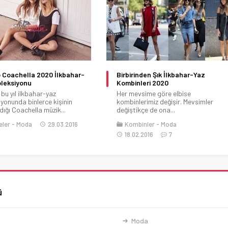
 Coachella 2020 İlkbahar-
Birbirinden Şık İlkbahar-Yaz
oleksiyonu
Kombinleri 2020
bu yıl ilkbahar-yaz
Her mevsime göre elbise
iyonunda binlerce kişinin
kombinlerimiz değişir. Mevsimler
dığı Coachella müzik...
değiştikçe de ona...
eler
Moda
29.03.2016
Kombinler
Moda
18.02.2016
7
ü
Moda