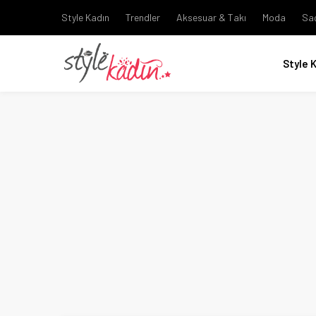
Style Kadın
Trendler
Aksesuar & Takı
Moda
Sa
Style 