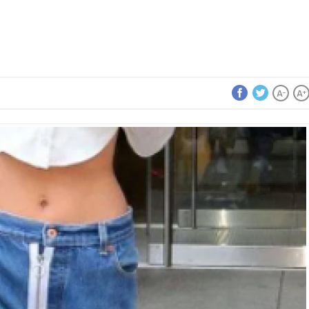
A
A
-
+