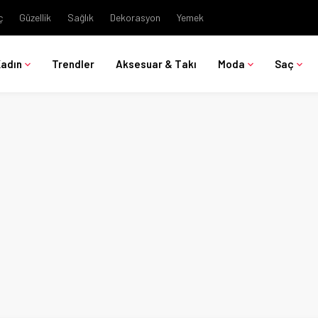
ç
Güzellik
Sağlık
Dekorasyon
Yemek
Kadın
Trendler
Aksesuar & Takı
Moda
Saç