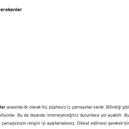
Gerekenler
ler
arasında ilk olarak hiç şüphesiz iç çamaşırları vardır. Bilindiği gib
iliyorlar. Bu da dışarıda istemeyeceğiniz durumlara yol açabilir. B
çamaşırınızın rengini iyi ayarlamalısınız. Dikkat edilmesi gereken bi