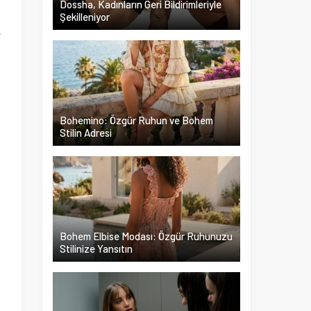
Dossha, Kadınların Geri Bildirimleriyle
Şekilleniyor
e
k
m
u
a
Bohemino: Özgür Ruhun ve Bohem
Stilin Adresi
Bohem Elbise Modası: Özgür Ruhunuzu
Stilinize Yansıtın