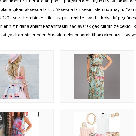
apabilmektir. Önemli olan pahalı parçaları değil uyumu yakalamak de
plana çıkan aksesuarlardır. Aksesuarları kesinlikle unutmayın. Yazı
k 2020 yaz kombinleri ile uygun renkte saat, kolye,küpe,güne
binlerinizin daha anlam kazanmasını sağlayarak çekiciliğinize çekicili
ndaki yaz kombinlerinden örneklemeler sunarak ilham almanızı tavsiy