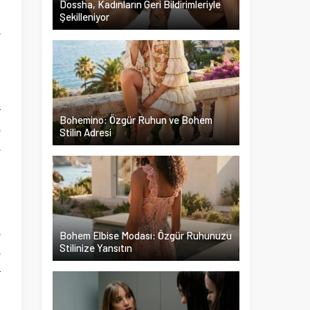
Dossha, Kadınların Geri Bildirimleriyle
Şekilleniyor
e
.
z
k
r
Bohemino: Özgür Ruhun ve Bohem
e
Stilin Adresi
e
i
0
e
Bohem Elbise Modası: Özgür Ruhunuzu
Stilinize Yansıtın
e
r
ı