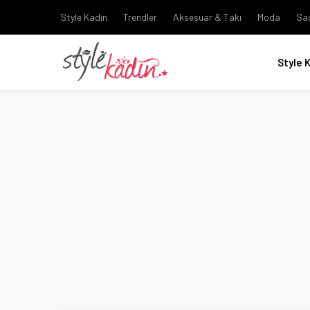
Style Kadın
Trendler
Aksesuar & Takı
Moda
Sa
Style 