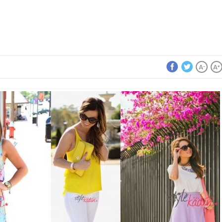
A
A
-
+