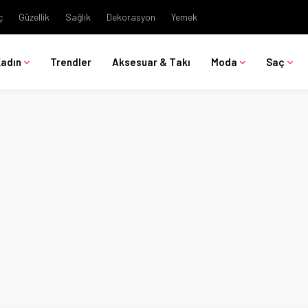
ç
Güzellik
Sağlık
Dekorasyon
Yemek
Kadın
Trendler
Aksesuar & Takı
Moda
Saç