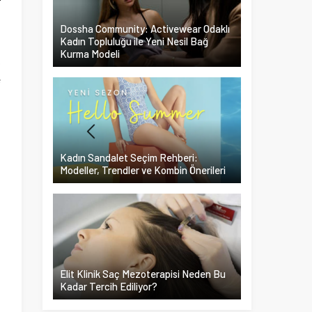
r
n
Dossha Community: Activewear Odaklı
ş
Kadın Topluluğu ile Yeni Nesil Bağ
Kurma Modeli
k
e
Kadın Sandalet Seçim Rehberi:
Modeller, Trendler ve Kombin Önerileri
Elit Klinik Saç Mezoterapisi Neden Bu
Kadar Tercih Ediliyor?