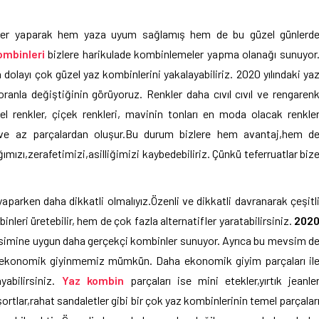
inler yaparak hem yaza uyum sağlamış hem de bu güzel günlerd
ombinleri
bizlere harikulade kombinlemeler yapma olanağı sunuyor
olayı çok güzel yaz kombinlerini yakalayabiliriz. 2020 yılındaki ya
oranla değiştiğinin görüyoruz. Renkler daha cıvıl cıvıl ve rengaren
el renkler, çiçek renkleri, mavinin tonları en moda olacak renkle
t ve az parçalardan oluşur.Bu durum bizlere hem avantaj,hem d
ğımızı,zerafetimizi,
asilliğimizi kaybedebiliriz. Çünkü teferruatlar biz
parken daha dikkatli olmalıyız.Özenli ve dikkatli davranarak çeşitl
leri üretebilir, hem de çok fazla alternatifler yaratabilirsiniz.
202
vsimine uygun daha gerçekçi kombinler sunuyor. Ayrıca bu mevsim d
ha ekonomik giyinmemiz mümkün. Daha ekonomik giyim parçaları il
yabilirsiniz.
Yaz kombin
parçaları ise mini etekler,yırtık jeanle
şortlar,rahat sandaletler gibi bir çok yaz kombinlerinin temel parçalar