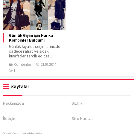
Günlük Giyim için Harika
Kombinler Buldum !
Günlük kıyafet seçimlerinizde
sadece rahat ve sıcak
kıyafetler tercih edicez...
Kombinler
21.01.2014
1
Sayfalar
Hakkımızda
Gizlilik
İletişim
Site Haritası
Yeni Konu İstekleriniz