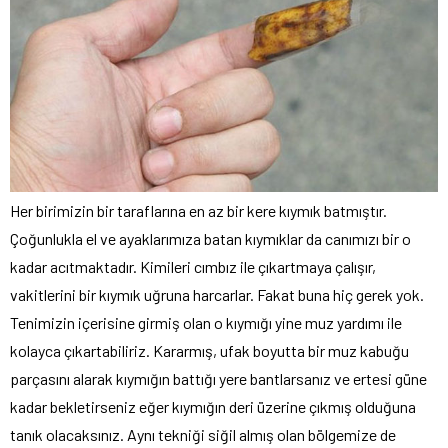
Her birimizin bir taraflarına en az bir kere kıymık batmıştır.
Çoğunlukla el ve ayaklarımıza batan kıymıklar da canımızı bir o
kadar acıtmaktadır. Kimileri cımbız ile çıkartmaya çalışır,
vakitlerini bir kıymık uğruna harcarlar. Fakat buna hiç gerek yok.
Tenimizin içerisine girmiş olan o kıymığı yine muz yardımı ile
kolayca çıkartabiliriz. Kararmış, ufak boyutta bir muz kabuğu
parçasını alarak kıymığın battığı yere bantlarsanız ve ertesi güne
kadar bekletirseniz eğer kıymığın deri üzerine çıkmış olduğuna
tanık olacaksınız. Aynı tekniği siğil almış olan bölgemize de