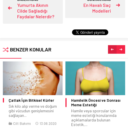
Yumurta Akının
En Havalı Saç
Cilde Sağladığı
Modelleri
Faydalar Nelerdir?
BENZER KONULAR
Hamilelik Öncesi ve Sonrası
2020 Oje Trendi!
Meme Estetiği
2020 oje trendlerinde hangi
Hamile veya sporcular için
desenler daha popüler merak
meme estetiği konularında
ediyor musunuz?...
açıklamalarda bulunan
Güzellik
09.12.2013
Estetik,...