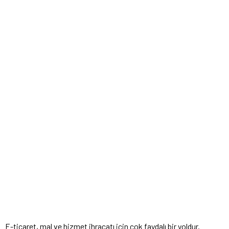
E-ticaret, mal ve hizmet ihracatı için çok faydalı bir yoldur.