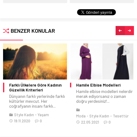
BENZER KONULAR
Farklı Ülkelere Göre Kadının
Hamile Elbise Modelleri
Güzellik Kriterleri
Hamile elbise modelleri nelerdir
Dünyanın farklı yerlerinde farklı
merak ediyorsanız o zaman
kültürler mevcut. Her
doğru yerdesiniz!...
coğrafyanın insanı farklı...
Style Kadın
Yaşam
Moda
Style Kadın
Tesettür
19.11.2020
0
22.05.2021
0