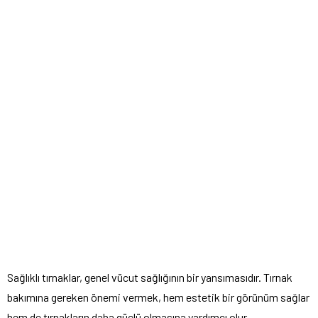
Sağlıklı tırnaklar, genel vücut sağlığının bir yansımasıdır. Tırnak
bakımına gereken önemi vermek, hem estetik bir görünüm sağlar
hem de tırnakların daha güçlü olmasına yardımcı olur.