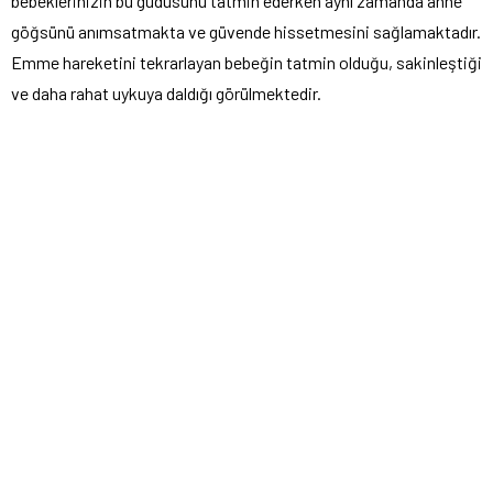
bebeklerinizin bu güdüsünü tatmin ederken aynı zamanda anne
göğsünü anımsatmakta ve güvende hissetmesini sağlamaktadır.
Emme hareketini tekrarlayan bebeğin tatmin olduğu, sakinleştiği
ve daha rahat uykuya daldığı görülmektedir.