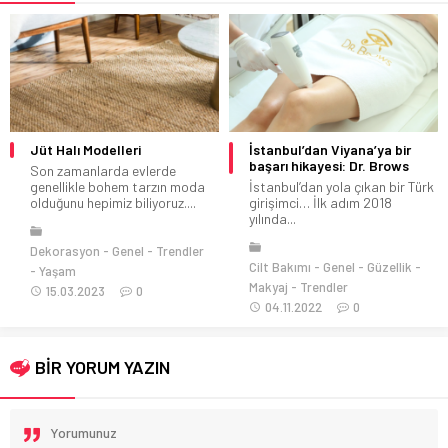
Jüt Halı Modelleri
İstanbul’dan Viyana’ya bir
başarı hikayesi: Dr. Brows
Son zamanlarda evlerde
genellikle bohem tarzın moda
İstanbul’dan yola çıkan bir Türk
olduğunu hepimiz biliyoruz....
girişimci… İlk adım 2018
yılında...
Dekorasyon
Genel
Trendler
Cilt Bakımı
Genel
Güzellik
Yaşam
Makyaj
Trendler
15.03.2023
0
04.11.2022
0
BİR YORUM YAZIN