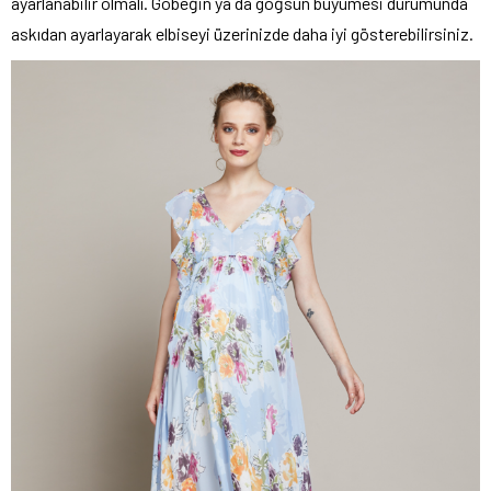
ayarlanabilir olmalı. Göbeğin ya da göğsün büyümesi durumunda
askıdan ayarlayarak elbiseyi üzerinizde daha iyi gösterebilirsiniz.