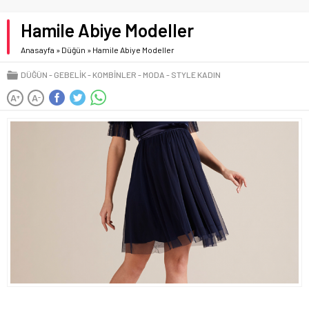
Hamile Abiye Modeller
Anasayfa
»
Düğün
»
Hamile Abiye Modeller
DÜĞÜN
GEBELIK
KOMBINLER
MODA
STYLE KADIN
A
A
+
-