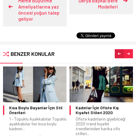
Meme Büyütme
Derya Baykal Bere
Ameliyatlarına yaz
Modelleri
öncesi yoğun talep
geliyor
BENZER KONULAR
Kısa Boylu Bayanlar İçin Stil
Kadınlar İçin Ofiste Kış
Önerileri
Kıyafet Stileri 2020
1 – Topuklu Ayakkabılar Topuklu
Ofiste kadınların giyebilceği
ayakkabılar her kısa boylu
2020 trend kıyafet
kadının...
trendlerinden harika ofis
stilleri...