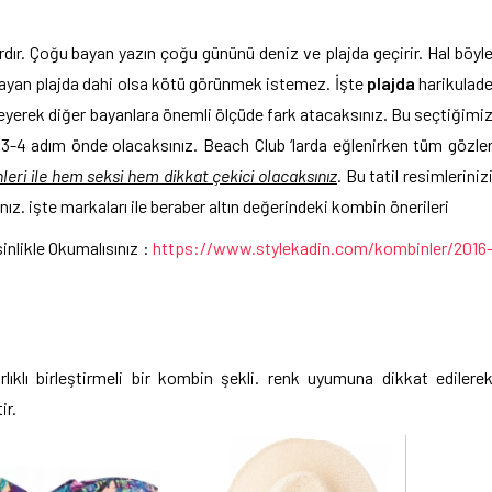
ardır. Çoğu bayan yazın çoğu gününü deniz ve plajda geçirir. Hal böyl
r bayan plajda dahi olsa kötü görünmek istemez. İşte
plajda
harikulad
nleyerek diğer bayanlara önemli ölçüde fark atacaksınız. Bu seçtiğimi
 3-4 adım önde olacaksınız. Beach Club ‘larda eğlenirken tüm gözle
leri ile hem seksi hem dikkat çekici olacaksınız
. Bu tatil resimleriniz
nız. işte markaları ile beraber altın değerindeki kombin önerileri
inlikle Okumalısınız :
https://www.stylekadin.com/kombinler/2016
klı birleştirmeli bir kombin şekli. renk uyumuna dikkat edilere
ir.