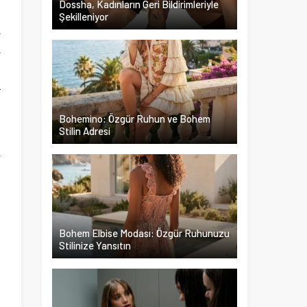
Dossha, Kadınların Geri Bildirimleriyle
Şekilleniyor
e
e
z
r
i
Bohemino: Özgür Ruhun ve Bohem
Stilin Adresi
-
Bohem Elbise Modası: Özgür Ruhunuzu
k
Stilinize Yansıtın