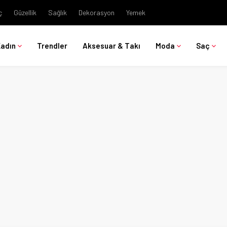
ç
Güzellik
Sağlık
Dekorasyon
Yemek
Kadın
Trendler
Aksesuar & Takı
Moda
Saç