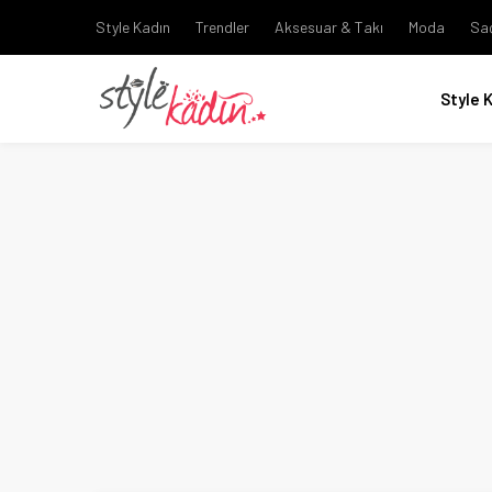
Style Kadın
Trendler
Aksesuar & Takı
Moda
Sa
Style 