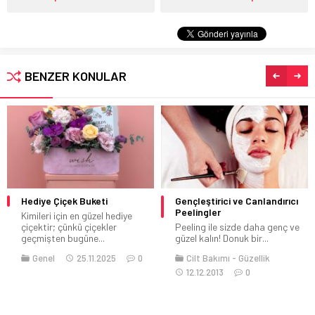
BENZER KONULAR
Hediye Çiçek Buketi
Gençleştirici ve Canlandırıcı
Peelingler
Kimileri için en güzel hediye
çiçektir; çünkü çiçekler
Peeling ile sizde daha genç ve
geçmişten bugüne...
güzel kalın! Donuk bir...
Genel
25.11.2025
0
Cilt Bakımı
Güzellik
12.12.2013
0