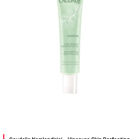
Caudalie Nemlendirici – Vinopure Skin Perfecting