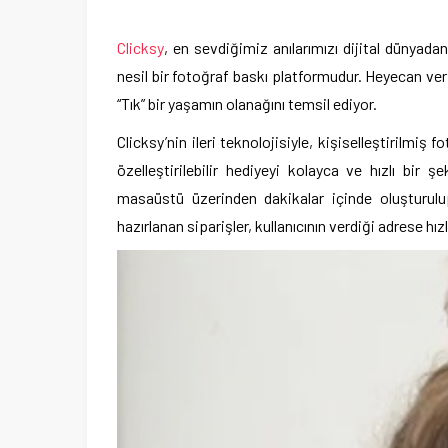
Clicksy
, en sevdiğimiz anılarımızı dijital dünyada
nesil bir fotoğraf baskı platformudur. Heyecan veri
“Tık” bir yaşamın olanağını temsil ediyor.
Clicksy’nin ileri teknolojisiyle,
kişiselleştirilmiş f
özelleştirilebilir hediyeyi
kolayca ve hızlı bir şek
masaüstü üzerinden dakikalar içinde oluşturulup
hazırlanan siparişler, kullanıcının verdiği adrese hızlı