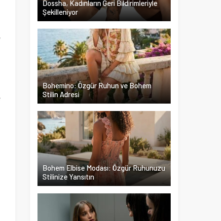
Dossha, Kadınların Geri Bildirimleriyle
Şekilleniyor
i
e
k
a
Bohemino: Özgür Ruhun ve Bohem
Stilin Adresi
e
Bohem Elbise Modası: Özgür Ruhunuzu
Stilinize Yansıtın