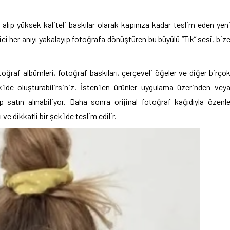
n alıp yüksek kaliteli baskılar olarak kapınıza kadar teslim eden yen
ci her anıyı yakalayıp fotoğrafa dönüştüren bu büyülü “Tık” sesi, biz
otoğraf albümleri, fotoğraf baskıları, çerçeveli öğeler ve diğer birço
ilde oluşturabilirsiniz. İstenilen ürünler uygulama üzerinden vey
 satın alınabiliyor. Daha sonra orijinal fotoğraf kağıdıyla özenl
 ve dikkatli bir şekilde teslim edilir.