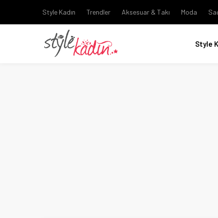
Style Kadın
Trendler
Aksesuar & Takı
Moda
Sa
Style 