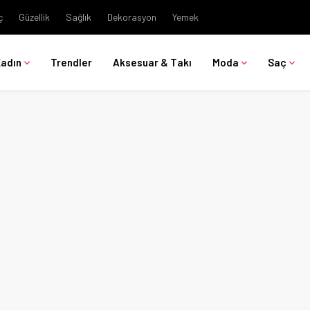
ç
Güzellik
Sağlık
Dekorasyon
Yemek
Kadın
Trendler
Aksesuar & Takı
Moda
Saç