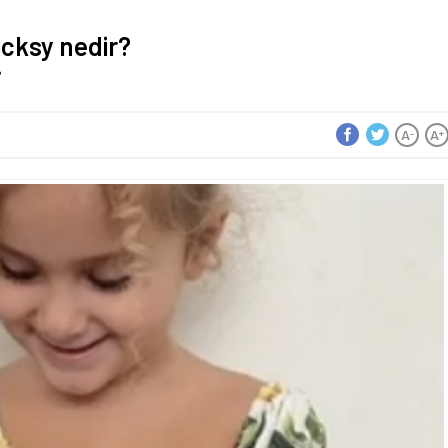
icksy nedir?
?
A
A
-
+