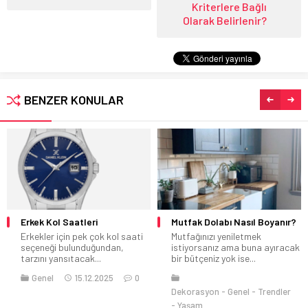
Kriterlere Bağlı
Olarak Belirlenir?
BENZER KONULAR
Erkek Kol Saatleri
Mutfak Dolabı Nasıl Boyanır?
Erkekler için pek çok kol saati
Mutfağınızı yeniletmek
seçeneği bulunduğundan,
istiyorsanız ama buna ayıracak
tarzını yansıtacak...
bir bütçeniz yok ise...
Genel
15.12.2025
0
Dekorasyon
Genel
Trendler
Yaşam