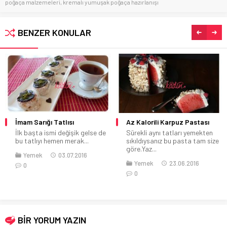
poğaça malzemeleri
,
kremalı yumuşak poğaça hazırlanışı
BENZER KONULAR
İmam Sarığı Tatlısı
Az Kalorili Karpuz Pastası
İlk başta ismi değişik gelse de
Sürekli aynı tatları yemekten
bu tatlıyı hemen merak...
sıkıldıysanız bu pasta tam size
göre.Yaz...
Yemek
03.07.2016
Yemek
23.06.2016
0
0
BİR YORUM YAZIN