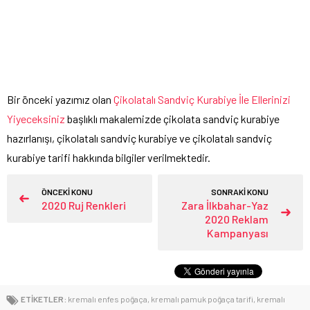
Bir önceki yazımız olan
Çikolatalı Sandviç Kurabiye İle Ellerinizi
Yiyeceksiniz
başlıklı makalemizde çikolata sandviç kurabiye
hazırlanışı, çikolatalı sandviç kurabiye ve çikolatalı sandviç
kurabiye tarifi hakkında bilgiler verilmektedir.
ÖNCEKİ KONU
SONRAKİ KONU
2020 Ruj Renkleri
Zara İlkbahar-Yaz
2020 Reklam
Kampanyası
ETİKETLER:
kremalı enfes poğaça
,
kremalı pamuk poğaça tarifi
,
kremalı