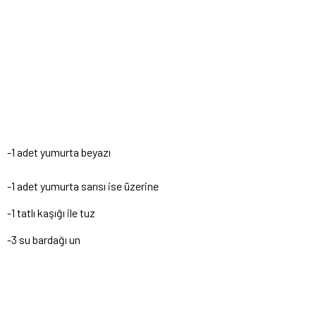
-1 adet yumurta beyazı
-1 adet yumurta sarısı ise üzerine
-1 tatlı kaşığı ile tuz
-3 su bardağı un