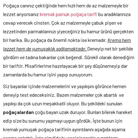
Poğaça canınız çektiğinde hem hızlı hem de az malzemeyle bir
lezzet arıyorsanız
kremalı pamuk poğaça tarifi
bu aradıklarınıza
cevap verecek cinsten. Çok az malzemeyle çabuk pişen ve
lezzetinden parmaklarınızı yiyeceğiniz bu hamur ürünü gerçekten
bir harika. Bu poğaça da önemli nokta ise kremadır.
Krema hem
lezzet hem de yumuşaklık sağlamaktadır.
Deneyip net bir şekilde
gördüm ve tadına bakanlar çok beğendi. Sürekli olarak denediğim
bir tariftir. Misafirlerime hazırlayacak bir şey düşünemeyip dar
zamanlarda bu hamur işini yapıp sunuyorum.
Siz bayanlar içinde malzemelerini ve yapılışını görünce hemen
deneyip test edeceksiniz. Bazen malzemeler çok abartılı ve
yapılışı da çok uzun meşakkatli oluyor. Bu şekildeki sunulan
poğaçalardan
çoğu bayan uzak duruyor. Bunları bilerek hareket
edip size bu sunumu yapmayı uygun gördük. İşte bunun için
kremalı yumuşak poğaça tarifinin ayrıntılarını aşağıda aşama
aşama anlattık. İşte şimdide bu eşsiz lezzetin ayrıntılarını