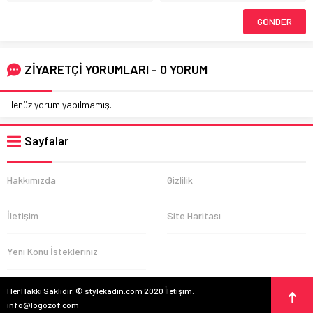
ZİYARETÇİ YORUMLARI - 0 YORUM
Henüz yorum yapılmamış.
Sayfalar
Hakkımızda
Gizlilik
İletişim
Site Haritası
Yeni Konu İstekleriniz
Her Hakkı Saklıdır. © stylekadin.com 2020 İletişim:
info@logozof.com