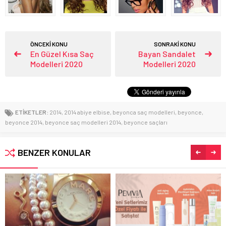
ÖNCEKİ KONU
SONRAKİ KONU
En Güzel Kısa Saç
Bayan Sandalet
Modelleri 2020
Modelleri 2020
ETİKETLER:
2014
,
2014 abiye elbise
,
beyonca saç modelleri
,
beyonce
,
beyonce 2014
,
beyonce saç modelleri 2014
,
beyonce saçları
BENZER KONULAR