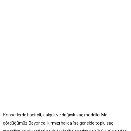
Konserlerde hacimli, dalgalı ve dağınık saç modelleriyle
gördüğümüz Beyonce, kırmızı halıda ise genelde toplu saç
modelleriyle dikkatleri çekiyor.Harika sıradışı ve büyük küpeleride