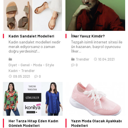
Kadın Sandalet Modelleri
İlker Yavuz Kimdir?
Kadın sandalet modelleri nedir
Tezgah isimli internet sitesi ile
merak ediyorsanız o zaman
ün kazanan, başrol oyuncusu
doğru yerdesiniz!...
İlker...
Trendler
10.04.2021
Diyet
Genel
Moda
Style
0
Kadın
Trendler
09.05.2021
0
Her Tarza Hitap Eden Kadın
Yazın Moda Olacak Ayakkabı
Gömlek Modelleri
Modelleri