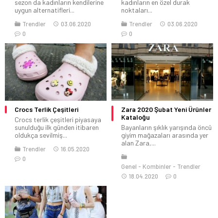
sezon da kadınların kendilerine
kadınların en özel durak
uygun alternatifleri...
noktaları...
Trendler
03.06.2020
Trendler
03.06.2020
0
0
Crocs Terlik Çeşitleri
Zara 2020 Şubat Yeni Ürünler
Kataloğu
Crocs terlik çeşitleri piyasaya
sunulduğu ilk günden itibaren
Bayanların şıklık yarışında öncü
oldukça sevilmiş...
giyim mağazaları arasında yer
alan Zara,...
Trendler
16.05.2020
0
Genel
Kombinler
Trendler
18.04.2020
0