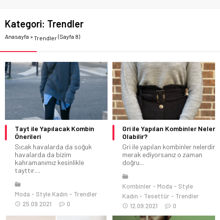
Kategori:
Trendler
Anasayfa
»
(Sayfa 8)
Trendler
Tayt ile Yapılacak Kombin
Gri ile Yapılan Kombinler Neler
Önerileri
Olabilir?
Sıcak havalarda da soğuk
Gri ile yapılan kombinler nelerdir
havalarda da bizim
merak ediyorsanız o zaman
kahramanımız kesinlikle
doğru...
tayttır....
Kombinler
Moda
Style
Moda
Style Kadın
Trendler
Kadın
Tesettür
Trendler
25.09.2021
0
12.09.2021
0