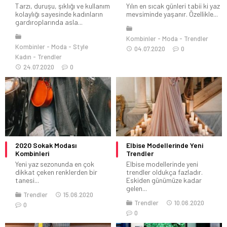
Tarzı, duruşu, şıklığı ve kullanım
Yılın en sıcak günleri tabii ki yaz
kolaylığı sayesinde kadınların
mevsiminde yaşanır. Özellikle...
gardıroplarında asla...
Kombinler
Moda
Trendler
Kombinler
Moda
Style
04.07.2020
0
Kadın
Trendler
24.07.2020
0
2020 Sokak Modası
Elbise Modellerinde Yeni
Kombinleri
Trendler
Yeni yaz sezonunda en çok
Elbise modellerinde yeni
dikkat çeken renklerden bir
trendler oldukça fazladır.
tanesi...
Eskiden günümüze kadar
gelen...
Trendler
15.06.2020
Trendler
10.06.2020
0
0