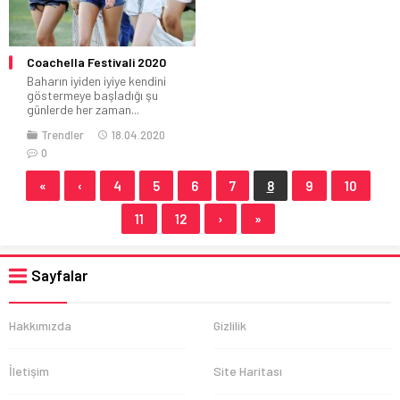
Coachella Festivali 2020
Baharın iyiden iyiye kendini
göstermeye başladığı şu
günlerde her zaman...
Trendler
18.04.2020
0
«
‹
4
5
6
7
8
9
10
11
12
›
»
Sayfalar
Hakkımızda
Gizlilik
İletişim
Site Haritası