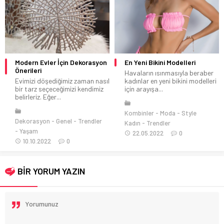
Modern Evler İçin Dekorasyon
En Yeni Bikini Modelleri
Önerileri
Havaların ısınmasıyla beraber
Evimizi döşediğimiz zaman nasıl
kadınlar en yeni bikini modelleri
bir tarz seçeceğimizi kendimiz
için arayışa...
belirleriz. Eğer...
Kombinler
Moda
Style
Dekorasyon
Genel
Trendler
Kadın
Trendler
Yaşam
22.05.2022
0
10.10.2022
0
BİR YORUM YAZIN