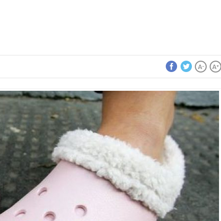
A
A
-
+