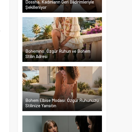
Dossha, Kadınların Geri Bildirimleriyle
Şekilleniyor
i
.
e
z
a
Bohemino: Özgür Ruhun ve Bohem
i
Stilin Adresi
i
Bohem Elbise Modası: Özgür Ruhunuzu
Stilinize Yansıtın