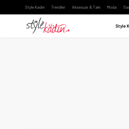
Style Kadın
Trendler
Aksesuar & Takı
Moda
Sa
Style 