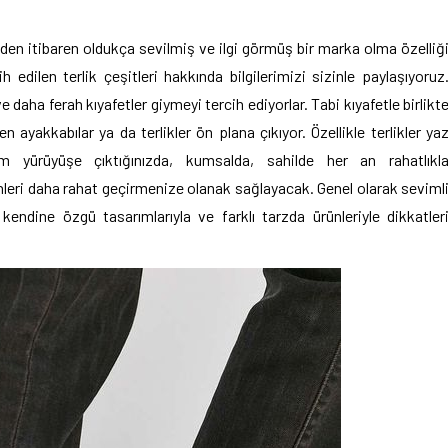
en itibaren oldukça sevilmiş ve ilgi görmüş bir marka olma özelliğ
edilen terlik çeşitleri hakkında bilgilerimizi sizinle paylaşıyoruz
e daha ferah kıyafetler giymeyi tercih ediyorlar. Tabi kıyafetle birlikt
 ayakkabılar ya da terlikler ön plana çıkıyor. Özellikle terlikler ya
am yürüyüşe çıktığınızda, kumsalda, sahilde her an rahatlıkl
leri daha rahat geçirmenize olanak sağlayacak. Genel olarak seviml
kendine özgü tasarımlarıyla ve farklı tarzda ürünleriyle dikkatler