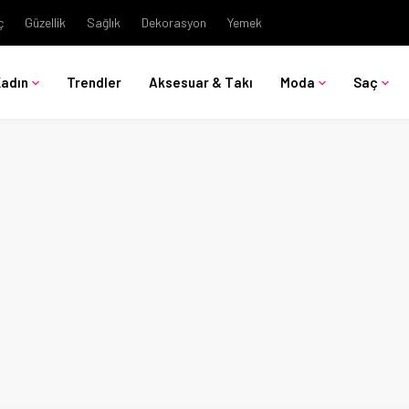
ç
Güzellik
Sağlık
Dekorasyon
Yemek
Kadın
Trendler
Aksesuar & Takı
Moda
Saç