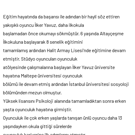
Eğitim hayatında da başarısı ile adından bir hayli söz ettiren
yakışıklı oyuncu İlker Yavuz, daha ilkokula
başlamadan önce okumayı sökmüştür. 6 yaşında Altayçeşme
İlkokuluna başlayarak 8 senelik eğitimini
tamamlamış ardından Halit Armay Lisesi’nde eğitimine devam
etmiştir. Stüdyo oyuncuları oyunculuk
atölyesinde çalışmalarına başlayan İlker Yavuz üniversite
hayatına Maltepe üniversitesi oyunculuk
bölümü ile devam etmiş ardından İstanbul üniversitesi sosyoloji
bölümünden mezun olmuştur.
Yüksek lisansını Psikoloji alanında tamamladıktan sonra erken
yaşta oyunculuk hayatına girmiştir.
Oyunculuk ile çok erken yaşlarda tanışan ünlü oyuncu daha 13
yaşındayken okula gittiği sürelerde
oyunculuk kariyerine ilk adımlarını atmıştır.