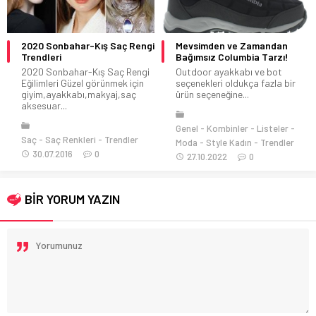
2020 Sonbahar-Kış Saç Rengi
Mevsimden ve Zamandan
Trendleri
Bağımsız Columbia Tarzı!
2020 Sonbahar-Kış Saç Rengi
Outdoor ayakkabı ve bot
Eğilimleri Güzel görünmek için
seçenekleri oldukça fazla bir
giyim,ayakkabı,makyaj,saç
ürün seçeneğine...
aksesuar...
Genel
Kombinler
Listeler
Saç
Saç Renkleri
Trendler
Moda
Style Kadın
Trendler
30.07.2016
0
27.10.2022
0
BİR YORUM YAZIN