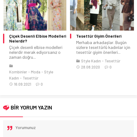
Çiçek Desenli Elbise Modelleri
Tesettür Giyim Önerileri
Nelerdir?
Merhaba arkadaşlar. Bugün
Çiçek desenli elbise modelleri
sizlere tesettürlü kadınlar için
nelerdir merak ediyorsanız o
tesettür giyim önerileri...
zaman doğru...
Style Kadın
Tesettür
28.08.2020
0
Kombinler
Moda
Style
Kadın
Tesettür
16.09.2021
0
BİR YORUM YAZIN