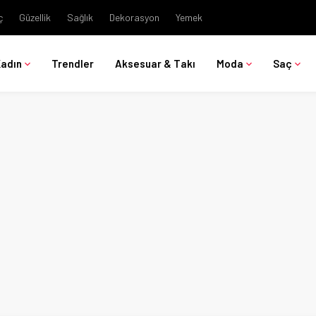
ç
Güzellik
Sağlık
Dekorasyon
Yemek
Kadın
Trendler
Aksesuar & Takı
Moda
Saç