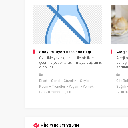
da Bilgi
Alerjik Vücutlar İçin Krem Önerileri
Mor Ge
le birlikte
Alerji bilinenin aksine oldukça ciddi
Mor ge
ırmaya başlamış
sonuçlar doğuran bir sağlık
ediyor
sorunudur....
yerdesin
Style
Cilt Bakımı
Genel
Güzellik
Aşk ve İ
am
Yemek
Sağlık
Style Kadın
Yaşam
05.1
10.02.2023
0
BİR YORUM YAZIN