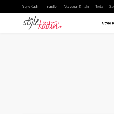
Style Kadın
Trendler
Aksesuar & Takı
Moda
Sa
Style 