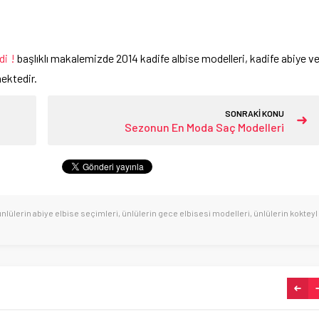
di !
başlıklı makalemizde 2014 kadife albise modelleri, kadife abiye v
mektedir.
SONRAKİ KONU
Sezonun En Moda Saç Modelleri
ünlülerin abiye elbise seçimleri
,
ünlülerin gece elbisesi modelleri
,
ünlülerin kokteyl