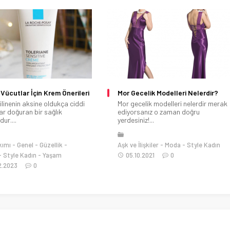
celik Modelleri Nelerdir?
Kadın Sandalet Modelleri
celik modelleri nelerdir merak
Kadın sandalet modelleri nedir
sanız o zaman doğru
merak ediyorsanız o zaman doğru
iz!...
yerdesiniz!...
lişkiler
Moda
Style Kadın
Diyet
Genel
Moda
Style Kadın
0.2021
0
Trendler
09.05.2021
0