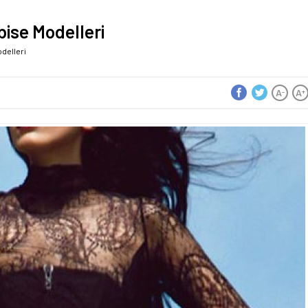
bise Modelleri
odelleri
A
A
-
+