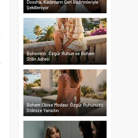
Dossha, Kadınların Geri Bildirimleriyle
Şekilleniyor
n
r
k
Bohemino: Özgür Ruhun ve Bohem
Stilin Adresi
y
n
Bohem Elbise Modası: Özgür Ruhunuzu
Stilinize Yansıtın