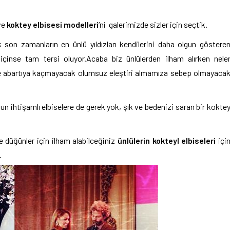
 ve
koktey elbisesi modelleri
‘ni galerimizde sizler için seçtik.
k son zamanların en ünlü yıldızları kendilerini daha olgun göstere
çinse tam tersi oluyor.Acaba biz ünlülerden ilham alırken nele
e abartıya kaçmayacak olumsuz eleştiri almamıza sebep olmayaca
n ihtişamlı elbiselere de gerek yok, şık ve bedenizi saran bir kokte
 düğünler için ilham alabilceğiniz
ünlülerin kokteyl elbiseleri
içi
.