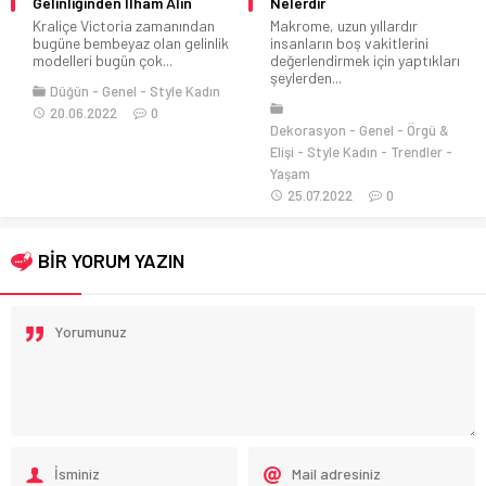
Gelinliğinden İlham Alın
Nelerdir
Kraliçe Victoria zamanından
Makrome, uzun yıllardır
bugüne bembeyaz olan gelinlik
insanların boş vakitlerini
modelleri bugün çok...
değerlendirmek için yaptıkları
şeylerden...
Düğün
Genel
Style Kadın
20.06.2022
0
Dekorasyon
Genel
Örgü &
Elişi
Style Kadın
Trendler
Yaşam
25.07.2022
0
BİR YORUM YAZIN