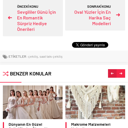
ÖNCEKİ KONU
SONRAKİ KONU
Sevgililer Günü İçin
Oval Yüzler İçin En
En Romantik
Harika Saç
Sürpriz Hediye
Modelleri
Önerileri
ETİKETLER:
çekiliş
,
saat takı çekiliş
BENZER KONULAR
Dünyanın En Güzel
Makrome Malzemeleri