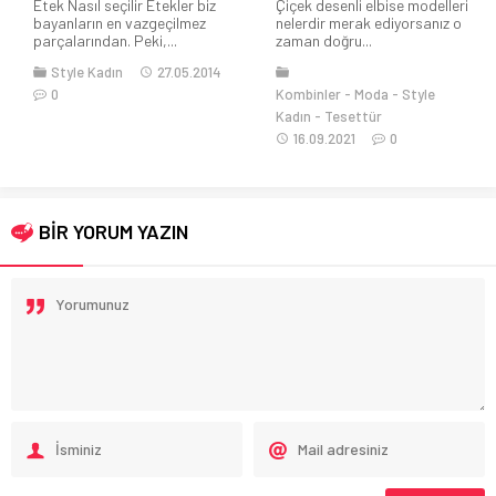
Etek Nasıl seçilir Etekler biz
Çiçek desenli elbise modelleri
bayanların en vazgeçilmez
nelerdir merak ediyorsanız o
parçalarından. Peki,...
zaman doğru...
Style Kadın
27.05.2014
0
Kombinler
Moda
Style
Kadın
Tesettür
16.09.2021
0
BİR YORUM YAZIN