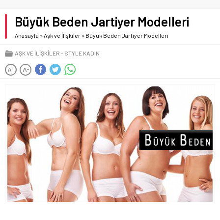
Büyük Beden Jartiyer Modelleri
Anasayfa
»
Aşk ve İlişkiler
»
Büyük Beden Jartiyer Modelleri
AŞK VE İLIŞKILER
STYLE KADIN
A
A
+
-