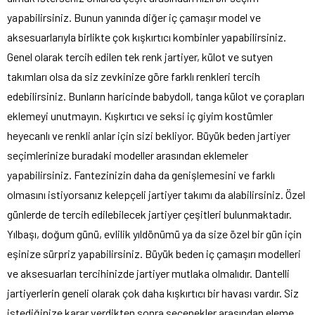
yapabilirsiniz. Bunun yanında diğer iç çamaşır model ve
aksesuarlarıyla birlikte çok kışkırtıcı kombinler yapabilirsiniz.
Genel olarak tercih edilen tek renk jartiyer, külot ve sutyen
takımları olsa da siz zevkinize göre farklı renkleri tercih
edebilirsiniz. Bunların haricinde babydoll, tanga külot ve çorapları
eklemeyi unutmayın. Kışkırtıcı ve seksi iç giyim kostümler
heyecanlı ve renkli anlar için sizi bekliyor. Büyük beden jartiyer
seçimlerinize buradaki modeller arasından eklemeler
yapabilirsiniz. Fantezinizin daha da genişlemesini ve farklı
olmasını istiyorsanız kelepçeli jartiyer takımı da alabilirsiniz. Özel
günlerde de tercih edilebilecek jartiyer çeşitleri bulunmaktadır.
Yılbaşı, doğum günü, evlilik yıldönümü ya da size özel bir gün için
eşinize sürpriz yapabilirsiniz. Büyük beden iç çamaşırı modelleri
ve aksesuarları tercihinizde jartiyer mutlaka olmalıdır. Dantelli
jartiyerlerin geneli olarak çok daha kışkırtıcı bir havası vardır. Siz
istediğinize karar verdikten sonra seçenekler arasından eleme