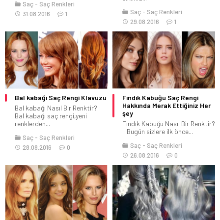
Saç
Saç Renkleri
Saç
Saç Renkleri
31.08.2016
1
29.08.2016
1
Bal kabağı Saç Rengi Klavuzu
Fındık Kabuğu Saç Rengi
Hakkında Merak Ettiğiniz Her
Bal kabağı Nasıl Bir Renktir?
şey
Bal kabağı saç rengi,yeni
renklerden...
Fındık Kabuğu Nasıl Bir Renktir?
Bugün sizlere ilk önce...
Saç
Saç Renkleri
Saç
Saç Renkleri
28.08.2016
0
26.08.2016
0