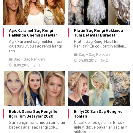
Açık Karamel Saç Rengi
Platin Saç Rengi Hakkında
Hakkında Önemli Detaylar
Tüm Detaylar Burada!
Açık karamel saç renkleri nasıl
Platin Saç Rengi Nasıl Bir
oluşturulur,bu saç rengi hangi
Renktir? En çok tercih edilen...
ten...
Saç
Saç Renkleri
Saç
Saç Renkleri
04.09.2016
2
11.09.2016
1
Bebek Sarısı Saç Rengi İle
En İyi 20 Sarı Saç Rengi ve
İlgili Tüm Detaylar 2020
Tonları
Sarı rengin tonlarından biri olan
Öncelikle hoş geldiniz! Birçok
bebek sarısı saç rengi çok...
ünlü yıldız ve bayanlar saçlarını
sıklıkla...