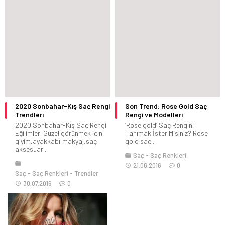
2020 Sonbahar-Kış Saç Rengi
Son Trend: Rose Gold Saç
Trendleri
Rengi ve Modelleri
2020 Sonbahar-Kış Saç Rengi
‘Rose gold’ Saç Rengini
Eğilimleri Güzel görünmek için
Tanımak İster Misiniz? Rose
giyim,ayakkabı,makyaj,saç
gold saç...
aksesuar...
Saç
Saç Renkleri
21.06.2016
0
Saç
Saç Renkleri
Trendler
30.07.2016
0