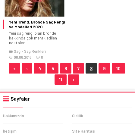
Yeni Trend: Bronde Saç Rengi
ve Modelleri 2020
Yeni saç rengi olan bronde
hakkında çok merak edilen
noktalar...
Saç
Saç Renkleri
06.06.2016
0
«
‹
4
5
6
7
8
9
10
11
›
Sayfalar
Hakkımızda
Gizlilik
İletişim
Site Haritası