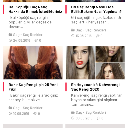
Bal Köpüğü Saç Rengi
Gri Saç Rengi Nasıl Elde
Hakkında Bilmek İstedikleriniz
Edilir,Bakımı Nasıl Yapılmalı?
Bal köpüğü saç renginin
Gri saç eğilimi çok fazladır. Gri
popülerliği yıllar geçse de
saçı artık her yaştan...
devam...
Saç
Saç Renkleri
Saç
Saç Renkleri
13.08.2016
0
24.08.2016
0
Bakır Saç Rengi İçin 25 Yeni
En Heyecanlı 4 Kahverengi
Fikir
Saç Rengi 2020
Bakır saç rengi ile aradığınız
Kahverengi saç rengi yaptıran
her şeyi bulmak ve...
bayanlar sıkıcı gibi algılanır
tam tersine...
Saç
Saç Renkleri
Saç
Saç Renkleri
10.08.2016
0
06.08.2016
0