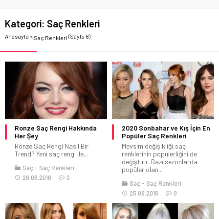
Kategori:
Saç Renkleri
Anasayfa
»
(Sayfa 8)
Saç Renkleri
Ronze Saç Rengi Hakkında
2020 Sonbahar ve Kış İçin En
Her Şey
Popüler Saç Renkleri
Ronze Saç Rengi Nasıl Bir
Mevsim değişikliği,saç
Trend? Yeni saç rengi ile...
renklerinin popülerliğini de
değiştirir. Bazı sezonlarda
Saç
Saç Renkleri
popüler olan...
28.09.2016
0
Saç
Saç Renkleri
25.09.2016
0