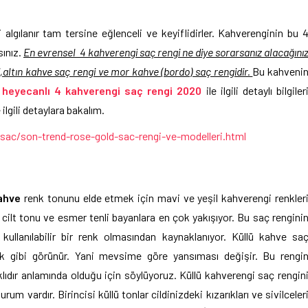
 algılanır tam tersine eğlenceli ve keyiflidirler. Kahverenginin bu 
sınız.
En evrensel 4 kahverengi saç rengi ne diye sorarsanız alacağını
,altın kahve saç rengi ve mor kahve (bordo) saç rengidir.
Bu kahveni
 heyecanlı 4 kahverengi saç rengi 2020
ile ilgili detaylı bilgiler
ilgili detaylara bakalım.
ac/son-trend-rose-gold-sac-rengi-ve-modelleri.html
ahve
renk tonunu elde etmek için mavi ve yeşil kahverengi renkler
cilt tonu ve esmer tenli bayanlara en çok yakışıyor. Bu saç rengini
ullanılabilir bir renk olmasından kaynaklanıyor. Küllü kahve sa
nk gibi görünür. Yani mevsime göre yansıması değişir. Bu rengi
rklıdır anlamında olduğu için söylüyoruz. Küllü kahverengi saç rengin
 vardır. Birincisi küllü tonlar cildinizdeki kızarıkları ve sivilceler