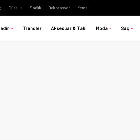
ç
Güzellik
Sağlık
Dekorasyon
Yemek
Kadın
Trendler
Aksesuar & Takı
Moda
Saç