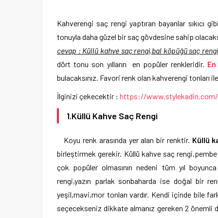
Kahverengi saç rengi yaptıran bayanlar sıkıcı gibi
tonuyla daha güzel bir saç gövdesine sahip olacak
cevap : Küllü kahve saç rengi,bal köpüğü saç rengi
dört tonu son yılların en popüler renkleridir.
En
bulacaksınız. Favori renk olan kahverengi tonları ile 
İlginizi çekecektir :
https://www.stylekadin.com/s
1.Küllü Kahve Saç Rengi
Koyu renk arasında yer alan bir renktir.
Küllü k
birleştirmek gerekir. Küllü kahve saç rengi,pembe 
çok popüler olmasının nedeni tüm yıl boyunca k
rengi,yazın parlak sonbaharda ise doğal bir re
yeşil,mavi,mor tonları vardır. Kendi içinde bile fa
seçecekseniz dikkate almanız gereken 2 önemli durum