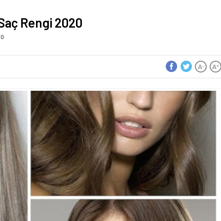
Saç Rengi 2020
20
A
A
-
+