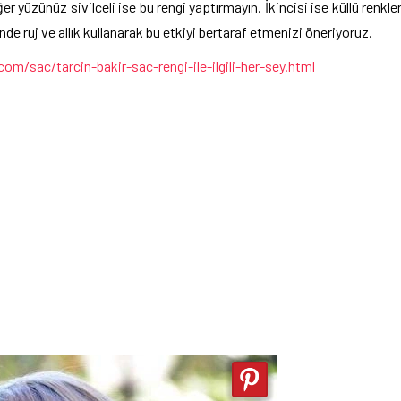
r yüzünüz sivilceli ise bu rengi yaptırmayın. İkincisi ise küllü renkle
de ruj ve allık kullanarak bu etkiyi bertaraf etmenizi öneriyoruz.
om/sac/tarcin-bakir-sac-rengi-ile-ilgili-her-sey.html