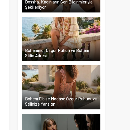
Dossha, Kadınların Geri Bildirimleriyle
Şekilleniyor
4
z
n
i
Bohemino: Özgür Ruhun ve Bohem
Stilin Adresi
i
n
Bohem Elbise Modası: Özgür Ruhunuzu
ç
Stilinize Yansıtın
n
i
i