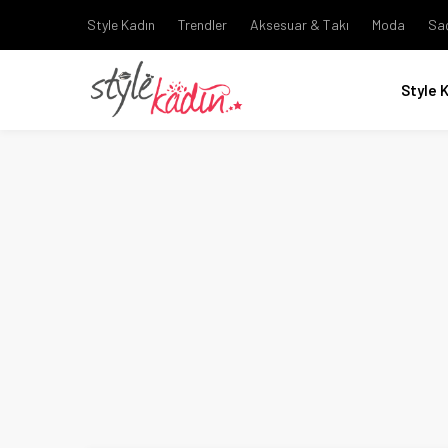
Style Kadın
Trendler
Aksesuar & Takı
Moda
Sa
Style 