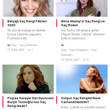
Balyajlı Saç Rengi Fikirleri
Birce Akalay’ın Saç Rengi ve
2020
Saç Modeli
İlk olarak balyaj ne demek
Her hafta ekranlara gelen
bunun tanımını yapalım.
‘Hayat Bazen Tatlıdır’ dizisinin
Fransızca da...
başrol oyuncusu...
Saç
Saç Renkleri
11.05.2017
1
Saç
Saç Modelleri
Saç
Renkleri
09.05.2017
0
Poyraz Karayel Dizi Oyuncusu
Solgun Saç Rengimi Nasıl
Burçin Terzioğlu’nun Saç
Canlandırabilirim?
Rengi Nedir?
Kalın, parlak ve hacimli saçları