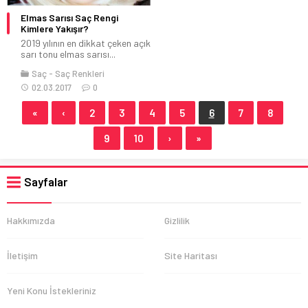
Elmas Sarısı Saç Rengi
Kimlere Yakışır?
2019 yılının en dikkat çeken açık
sarı tonu elmas sarısı...
Saç
Saç Renkleri
02.03.2017
0
«
‹
2
3
4
5
6
7
8
9
10
›
»
Sayfalar
Hakkımızda
Gizlilik
İletişim
Site Haritası
Yeni Konu İstekleriniz