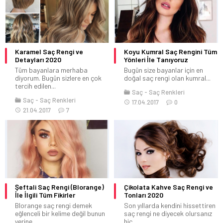
Karamel Saç Rengi ve
Koyu Kumral Saç Rengini Tüm
Detayları 2020
Yönleri İle Tanıyoruz
Tüm bayanlara merhaba
Bugün size bayanlar için en
diyorum. Bugün sizlere en çok
doğal saç rengi olan kumral...
tercih edilen...
Saç
Saç Renkleri
Saç
Saç Renkleri
17.04.2017
0
21.04.2017
7
Şeftali Saç Rengi (Blorange)
Çikolata Kahve Saç Rengi ve
İle İlgili Tüm Fikirler
Tonları 2020
Blorange saç rengi demek
Son yıllarda kendini hissettiren
eğlenceli bir kelime değil bunun
saç rengi ne diyecek olursanız
yerine...
hiç...