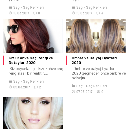
Saç
Saç Renkleri
Saç
Saç Renkleri
16.03.2017
0
15.03.2017
3
Kızıl Kahve Saç Rengi ve
Ombre ve Balyaj Fiyatları
Detayları 2020
2020
Siz bayanlar için kızıl kahve saç
Ombre ve balyaj fiyatları
rengi nasıl bir renktir,...
2020 geçmeden önce ombre ve
balyajın...
Saç
Saç Renkleri
Saç
Saç Renkleri
09.03.2017
2
07.03.2017
0