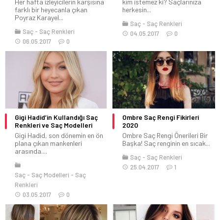
Her hafta izleyicilerin karşısına
kim istemez ki? Saçlarınıza
farklı bir heyecanla çıkan
herkesin...
Poyraz Karayel...
Saç
Saç Renkleri
Saç
Saç Renkleri
04.05.2017
0
06.05.2017
0
Gigi Hadid’in Kullandığı Saç
Ombre Saç Rengi Fikirleri
Renkleri ve Saç Modelleri
2020
Gigi Hadid, son dönemin en ön
Ombre Saç Rengi Önerileri Bir
plana çıkan mankenleri
Başka! Saç renginin en sıcak...
arasında....
Saç
Saç Renkleri
25.04.2017
1
Saç
Saç Modelleri
Saç
Renkleri
03.05.2017
0