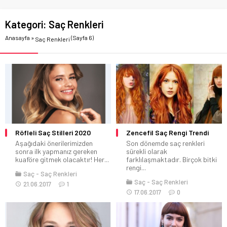
Kategori:
Saç Renkleri
Anasayfa
»
(Sayfa 6)
Saç Renkleri
Röfleli Saç Stilleri 2020
Zencefil Saç Rengi Trendi
Aşağıdaki önerilerimizden
Son dönemde saç renkleri
sonra ilk yapmanız gereken
sürekli olarak
kuaföre gitmek olacaktır! Her...
farklılaşmaktadır. Birçok bitki
rengi...
Saç
Saç Renkleri
Saç
Saç Renkleri
21.06.2017
1
17.06.2017
0