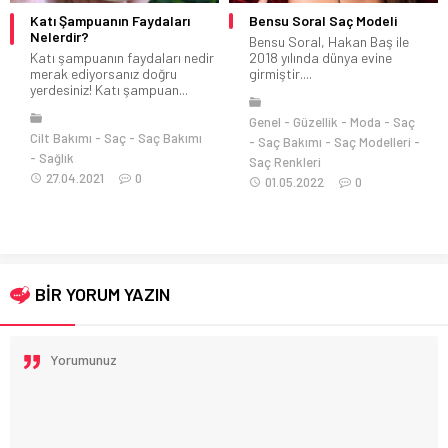
Katı Şampuanın Faydaları
Bensu Soral Saç Modeli
Nelerdir?
Bensu Soral, Hakan Baş ile
Katı şampuanın faydaları nedir
2018 yılında dünya evine
merak ediyorsanız doğru
girmiştir....
yerdesiniz! Katı şampuan...
Genel
Güzellik
Moda
Saç
Cilt Bakımı
Saç
Saç Bakımı
Saç Bakımı
Saç Modelleri
Sağlık
Saç Renkleri
27.04.2021
0
01.05.2022
0
BİR YORUM YAZIN