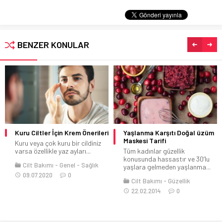
BENZER KONULAR
Kuru Ciltler İçin Krem Önerileri
Yaşlanma Karşıtı Doğal üzüm
Maskesi Tarifi
Kuru veya çok kuru bir cildiniz
varsa özellikle yaz ayları...
Tüm kadınlar güzellik
konusunda hassastır ve 30’lu
Cilt Bakımı
Genel
Sağlık
yaşlara gelmeden yaşlanma...
09.07.2020
0
Cilt Bakımı
Güzellik
22.02.2014
0