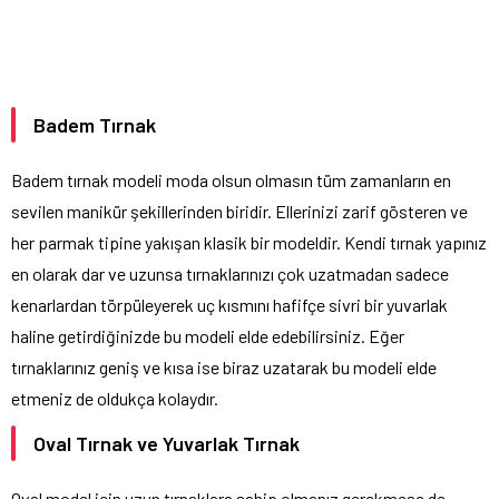
Badem Tırnak
Badem tırnak modeli moda olsun olmasın tüm zamanların en
sevilen manikür şekillerinden biridir. Ellerinizi zarif gösteren ve
her parmak tipine yakışan klasik bir modeldir. Kendi tırnak yapınız
en olarak dar ve uzunsa tırnaklarınızı çok uzatmadan sadece
kenarlardan törpüleyerek uç kısmını hafifçe sivri bir yuvarlak
haline getirdiğinizde bu modeli elde edebilirsiniz. Eğer
tırnaklarınız geniş ve kısa ise biraz uzatarak bu modeli elde
etmeniz de oldukça kolaydır.
Oval Tırnak ve Yuvarlak Tırnak
Oval model için uzun tırnaklara sahip olmanız gerekmese de