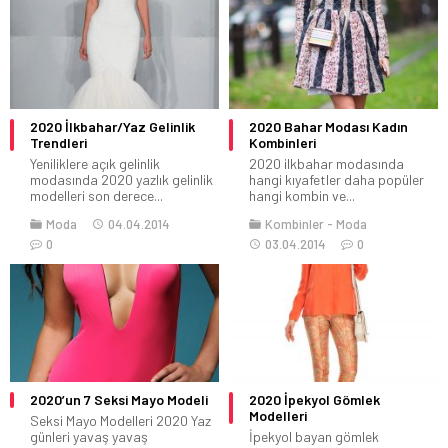
2020 İlkbahar/Yaz Gelinlik
2020 Bahar Modası Kadın
Trendleri
Kombinleri
Yeniliklere açık gelinlik
2020 ilkbahar modasında
modasında 2020 yazlık gelinlik
hangi kıyafetler daha popüler
modelleri son derece...
hangi kombin ve...
Moda
04.04.2014
Kombinler
Moda
0
03.04.2014
0
2020’un 7 Seksi Mayo Modeli
2020 İpekyol Gömlek
Modelleri
Seksi Mayo Modelleri 2020 Yaz
günleri yavaş yavaş
İpekyol bayan gömlek