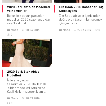
2020 Dar Pantolon Modelleri
Elie Saab 2020 Sonbahar- Kış
ve Kombinleri
Koleksiyonu
Bunun için bayan pantolon
Elie Saab abiyeler içerisinden
modelleri 2020 sezonunda dar
doğru olan tasarımları seçmek
ve yüksek bel...
için çok fazla...
Moda
29.03.2014
Moda
27.03.2014
0
0
2020 Balık Etek Abiye
Modelleri
İşte yine çarpıcı
tasarımlar. 2020 Balık etek
elbise modelleri karşınızda
Özellikle kırmızı,etek kısmı...
Moda
26.03.2014
0