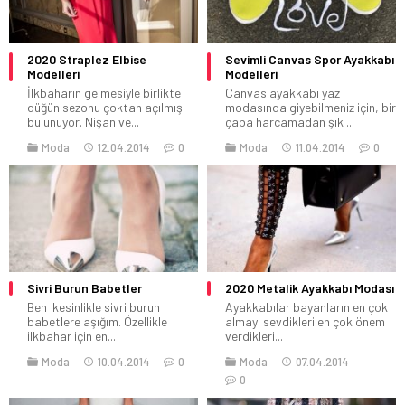
2020 Straplez Elbise
Sevimli Canvas Spor Ayakkabı
Modelleri
Modelleri
İlkbaharın gelmesiyle birlikte
Canvas ayakkabı yaz
düğün sezonu çoktan açılmış
modasında giyebilmeniz için, bir
bulunuyor. Nişan ve...
çaba harcamadan şık ...
Moda
12.04.2014
0
Moda
11.04.2014
0
Sivri Burun Babetler
2020 Metalik Ayakkabı Modası
Ben kesinlikle sivri burun
Ayakkabılar bayanların en çok
babetlere aşığım. Özellikle
almayı sevdikleri en çok önem
ilkbahar için en...
verdikleri...
Moda
10.04.2014
0
Moda
07.04.2014
0