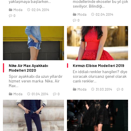
yaklaşmaya başlarken...
modellerinde ekoseler bu yıl çok
seviliyor. Bilindiği...
Moda
02.04.2014
Moda
02.04.2014
0
0
Nike Air Max Ayakkabı
Kırmızı Elbise Modelleri 2019
Modelleri 2020
En iddialı renkler hangileri? diye
Spor ayakkabı da uzun yıllardır
soracak olursanız genel olarak
hizmet veren marka Nike, Air
canlı renkler...
Max...
Moda
31.03.2014
0
Moda
01.04.2014
0