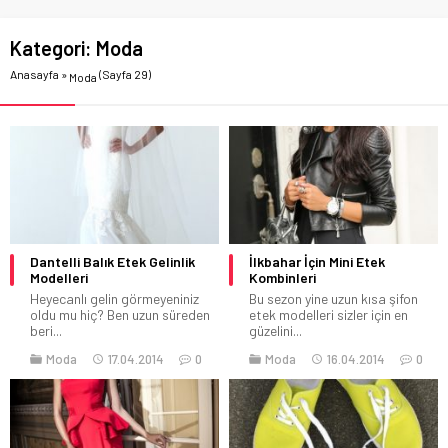
Kategori:
Moda
Anasayfa
»
(Sayfa 29)
Moda
Dantelli Balık Etek Gelinlik
İlkbahar İçin Mini Etek
Modelleri
Kombinleri
Heyecanlı gelin görmeyeniniz
Bu sezon yine uzun kısa şifon
oldu mu hiç? Ben uzun süreden
etek modelleri sizler için en
beri...
güzelini...
Moda
17.04.2014
0
Moda
16.04.2014
0