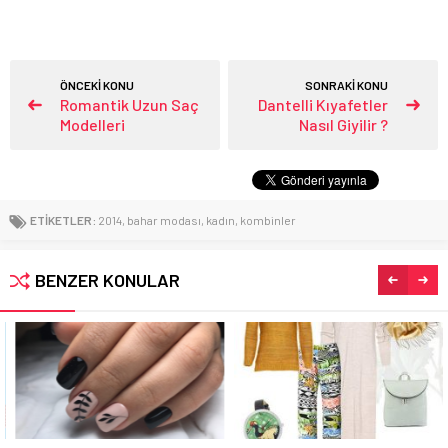
ÖNCEKİ KONU
SONRAKİ KONU
Romantik Uzun Saç
Dantelli Kıyafetler
Modelleri
Nasıl Giyilir ?
ETİKETLER:
2014
,
bahar modası
,
kadın
,
kombinler
BENZER KONULAR