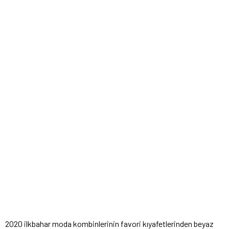
2020 ilkbahar moda kombinlerinin favori kıyafetlerinden beyaz