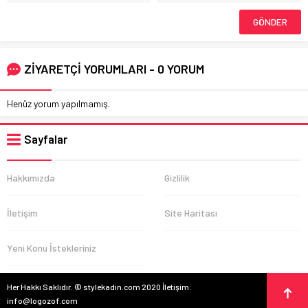
ZİYARETÇİ YORUMLARI - 0 YORUM
Henüz yorum yapılmamış.
Sayfalar
Hakkımızda
Gizlilik
İletişim
Site Haritası
Yeni Konu İstekleriniz
Her Hakkı Saklıdır. © stylekadin.com 2020 İletişim:
info@logozof.com