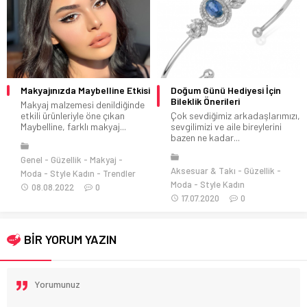
Makyajınızda Maybelline Etkisi
Doğum Günü Hediyesi İçin
Bileklik Önerileri
Makyaj malzemesi denildiğinde
etkili ürünleriyle öne çıkan
Çok sevdiğimiz arkadaşlarımızı,
Maybelline, farklı makyaj...
sevgilimizi ve aile bireylerini
bazen ne kadar...
Genel
Güzellik
Makyaj
Aksesuar & Takı
Güzellik
Moda
Style Kadın
Trendler
Moda
Style Kadın
08.08.2022
0
17.07.2020
0
BİR YORUM YAZIN