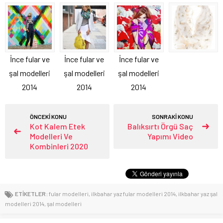
İnce fular ve
İnce fular ve
İnce fular ve
şal modelleri
şal modelleri
şal modelleri
2014
2014
2014
ÖNCEKİ KONU
SONRAKİ KONU
Kot Kalem Etek
Balıksırtı Örgü Saç
Modelleri Ve
Yapımı Video
Kombinleri 2020
ETİKETLER:
fular modelleri
,
ilkbahar yaz fular modelleri 2014
,
ilkbahar yaz şal
modelleri 2014
,
şal modelleri