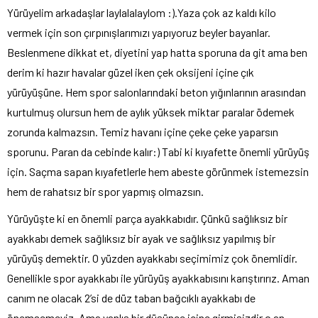
Yürüyelim arkadaşlar laylalalaylom :).Yaza çok az kaldı kilo
vermek için son çırpınışlarımızı yapıyoruz beyler bayanlar.
Beslenmene dikkat et, diyetini yap hatta sporuna da git ama ben
derim ki hazır havalar güzel iken çek oksijeni içine çık
yürüyüşüne. Hem spor salonlarındaki beton yığınlarının arasından
kurtulmuş olursun hem de aylık yüksek miktar paralar ödemek
zorunda kalmazsın. Temiz havanı içine çeke çeke yaparsın
sporunu. Paran da cebinde kalır:) Tabi ki kıyafette önemli yürüyüş
için. Saçma sapan kıyafetlerle hem abeste görünmek istemezsin
hem de rahatsız bir spor yapmış olmazsın.
Yürüyüşte ki en önemli parça ayakkabıdır. Çünkü sağlıksız bir
ayakkabı demek sağlıksız bir ayak ve sağlıksız yapılmış bir
yürüyüş demektir. O yüzden ayakkabı seçimimiz çok önemlidir.
Genellikle spor ayakkabı ile yürüyüş ayakkabısını karıştırırız. Aman
canım ne olacak 2’si de düz taban bağcıklı ayakkabı de
önemsemeyiz. Ama yanlış bir düşünce içine girmişizdir o an.