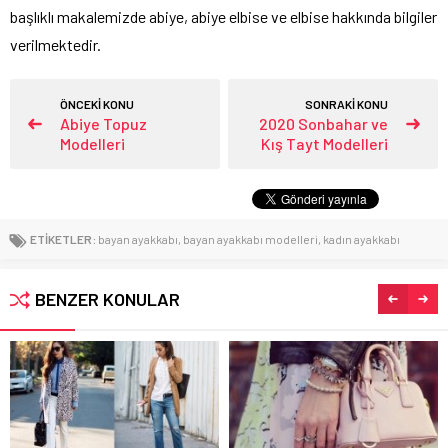
başlıklı makalemizde abiye, abiye elbise ve elbise hakkında bilgiler
verilmektedir.
ÖNCEKİ KONU
SONRAKİ KONU
Abiye Topuz
2020 Sonbahar ve
Modelleri
Kış Tayt Modelleri
ETİKETLER:
bayan ayakkabı
,
bayan ayakkabı modelleri
,
kadın ayakkabı
BENZER KONULAR