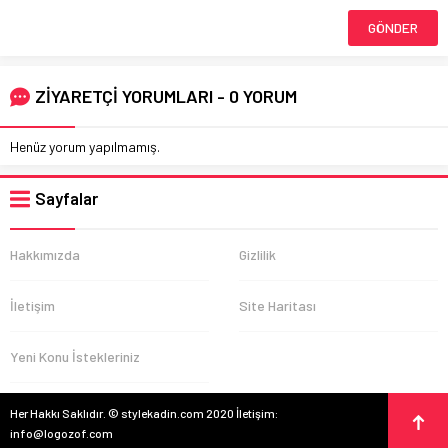
ZİYARETÇİ YORUMLARI - 0 YORUM
Henüz yorum yapılmamış.
Sayfalar
Hakkımızda
Gizlilik
İletişim
Site Haritası
Yeni Konu İstekleriniz
Her Hakkı Saklıdır. © stylekadin.com 2020 İletişim:
info@logozof.com