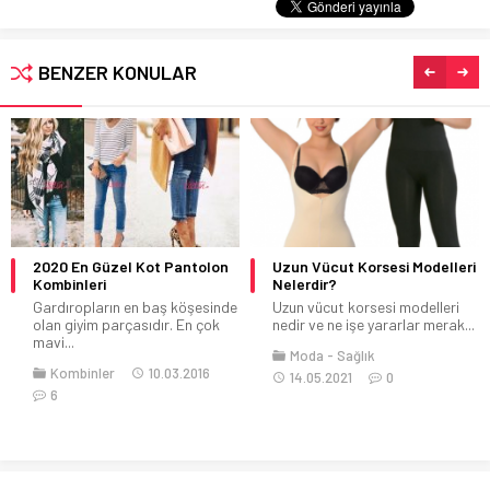
BENZER KONULAR
2020 En Güzel Kot Pantolon
Uzun Vücut Korsesi Modelleri
Kombinleri
Nelerdir?
Gardıropların en baş köşesinde
Uzun vücut korsesi modelleri
olan giyim parçasıdır. En çok
nedir ve ne işe yararlar merak...
mavi...
Moda
Sağlık
Kombinler
10.03.2016
14.05.2021
0
6